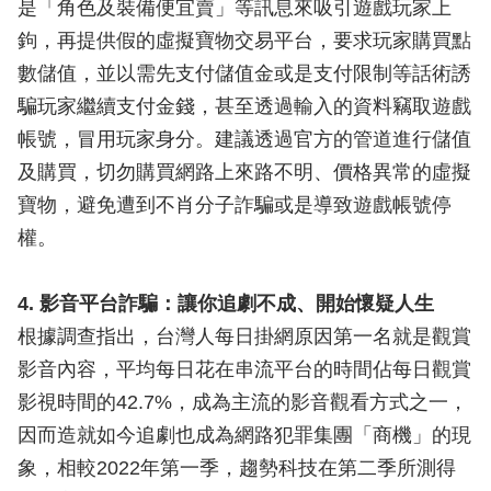
是「角色及裝備便宜賣」等訊息來吸引遊戲玩家上
鉤，再提供假的虛擬寶物交易平台，要求玩家購買點
數儲值，並以需先支付儲值金或是支付限制等話術誘
騙玩家繼續支付金錢，甚至透過輸入的資料竊取遊戲
帳號，冒用玩家身分。建議透過官方的管道進行儲值
及購買，切勿購買網路上來路不明、價格異常的虛擬
寶物，避免遭到不肖分子詐騙或是導致遊戲帳號停
權。
4. 影音平台詐騙：讓你追劇不成、開始懷疑人生
根據調查指出，台灣人每日掛網原因第一名就是觀賞
影音內容，平均每日花在串流平台的時間佔每日觀賞
影視時間的42.7%，成為主流的影音觀看方式之一，
因而造就如今追劇也成為網路犯罪集團「商機」的現
象，相較2022年第一季，趨勢科技在第二季所測得