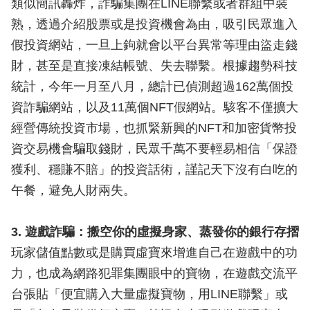
類似簡訊轟炸，詐騙集團在LINE聯繫或者群組中裝
熟，透過介紹股票或是投資機會為由，吸引民眾進入
假投資網站，一旦上鉤就會以平台異常等理由盜走錢
財，甚至是直接凍結帳號、失去聯繫。根據趨勢科技
統計，今年一月至八月，總計已偵測超過162萬個投
資詐騙網站，以及11萬個NFT假網站。駭客不僅擴大
經營傳統投資市場，也抓緊新興的NFT和加密貨幣投
資交易機會騙取錢財，民眾千萬不要輕易相信「保證
獲利、穩賺不賠」的投資話術，謹記天下沒有白吃的
午餐，避免人財兩失。
3. 遊戲詐騙：搬空你的虛擬身家、蒸發你的銀行存摺
玩家儲值點數或是購買虛寶來增進自己在遊戲中的功
力，也成為網路犯罪集團眼中的寶物，在遊戲交流平
台張貼「便宜購入大量虛擬寶物，用LINE聯繫」或