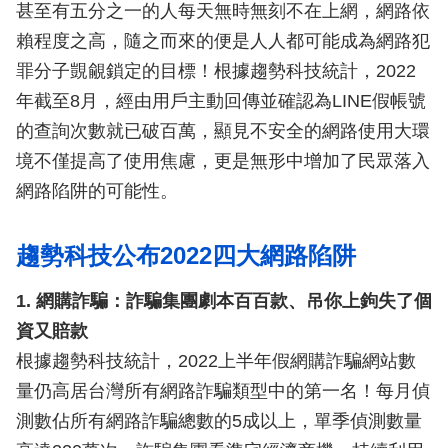
甚至有五分之一的人每天無時無刻不在上網，網路依
賴程度之高，隨之而來的便是人人都可能成為網路犯
罪分子覬覦鎖定的目標！根據趨勢科技統計，2022
年截至8月，經由用戶主動回傳並確認為LINE假帳號
的查詢次數就已破百萬，顯見不安全的網路使用大環
境不僅提高了使用焦慮，更是無形中增加了民眾落入
網路陷阱的可能性。
趨勢科技公布2022四大網路陷阱
1. 網購詐騙：詐騙集團劇本百百款、吊你上鉤失了個
資又賠款
根據趨勢科技統計，2022上半年假網購詐騙網站數
量仍高居台灣所有網路詐騙類型中的第一名！每月偵
測數佔所有網路詐騙總數的5成以上，單季偵測數量