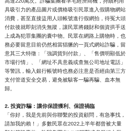
高達220萬次。詐騙集團看準宅經濟商機，持續利用
具吸引力的產品圖片或價格吸引民眾進入假購物網站
消費，甚至直接盜用人頭帳號進行假網拍，待冤大頭
付款後就即刻消失無蹤，讓民眾將錢財和個資拱手送
上成為犯罪集團的囊中物。民眾在網路上購物時，也
務必要留意目前仍然相當猖獗的一頁式網站詐騙，留
意其三大特徵：「強調貨到付款」、「售價明顯低於
市場行情」、「網址不具意義或查無公司地址電話」
等警訊，輸入銀行帳號時也務必注意是否經由第三方
支付管道安全交易，避免被駭客一騙再騙、血本無
歸。
2. 投資詐騙：讓你保證獲利、保證禍臨
「你好，我是先前與你聯繫的投資顧問，有急事找，
請加我的賴！」多數民眾在2022上半年都曾被大量