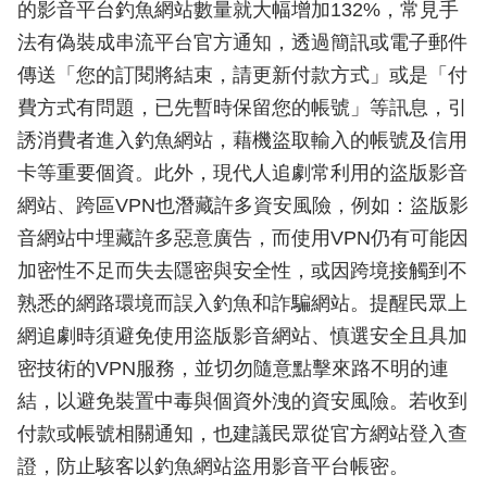
的影音平台釣魚網站數量就大幅增加132%，常見手
法有偽裝成串流平台官方通知，透過簡訊或電子郵件
傳送「您的訂閱將結束，請更新付款方式」或是「付
費方式有問題，已先暫時保留您的帳號」等訊息，引
誘消費者進入釣魚網站，藉機盜取輸入的帳號及信用
卡等重要個資。此外，現代人追劇常利用的盜版影音
網站、跨區VPN也潛藏許多資安風險，例如：盜版影
音網站中埋藏許多惡意廣告，而使用VPN仍有可能因
加密性不足而失去隱密與安全性，或因跨境接觸到不
熟悉的網路環境而誤入釣魚和詐騙網站。提醒民眾上
網追劇時須避免使用盜版影音網站、慎選安全且具加
密技術的VPN服務，並切勿隨意點擊來路不明的連
結，以避免裝置中毒與個資外洩的資安風險。若收到
付款或帳號相關通知，也建議民眾從官方網站登入查
證，防止駭客以釣魚網站盜用影音平台帳密。