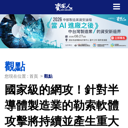
觀點
您現在位置 : 首頁 >
觀點
國家級的網攻！針對半
導體製造業的勒索軟體
攻擊將持續並產生重大