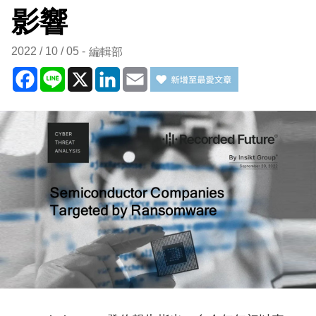
影響
2022 / 10 / 05
編輯部
Facebook
Line
X
LinkedIn
Email