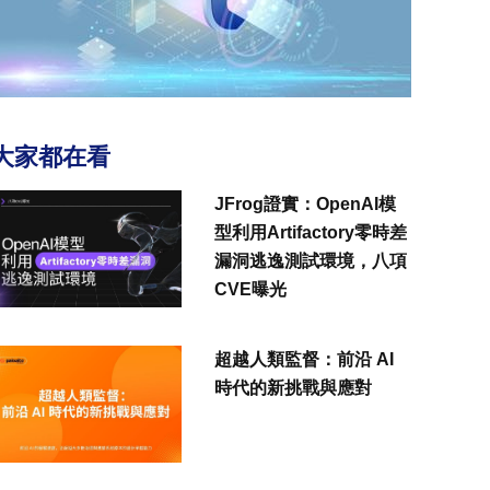
大家都在看
JFrog證實：OpenAI模
型利用Artifactory零時差
漏洞逃逸測試環境，八項
CVE曝光
超越人類監督：前沿 AI
時代的新挑戰與應對