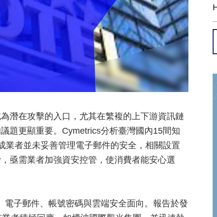
成為潛在攻擊的入口，尤其在繁複的上下游資訊鏈
更顯重要。Cymetrics分析臺灣國內15間知
成業者並未妥善管理電子郵件的安全，相關設置
脅，亟需業者加強資安控管，使消費者能安心選
網站、電子郵件、帳號密碼與雲端安全面向。報告於發