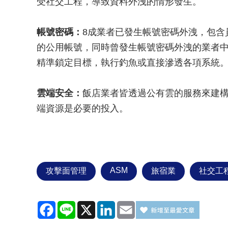
受社交工程，導致資料外洩的情形發生。
帳號密碼：
8成業者已發生帳號密碼外洩，包含
的公用帳號，同時曾發生帳號密碼外洩的業者
精準鎖定目標，執行釣魚或直接滲透各項系統
雲端安全：
飯店業者皆透過公有雲的服務來建
端資源是必要的投入。
ASM
攻擊面管理
旅宿業
社交工
Facebook
Line
X
LinkedIn
Email