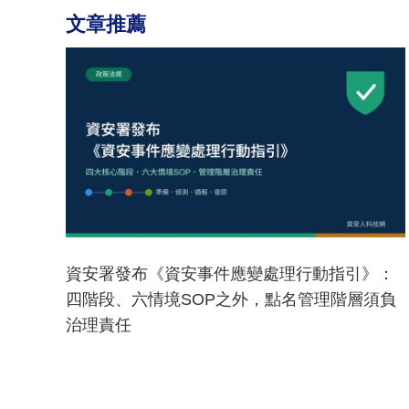
文章推薦
資安署發布《資安事件應變處理行動指引》：
四階段、六情境SOP之外，點名管理階層須負
治理責任