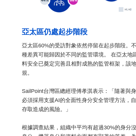
亞太區仍處起步階段
亞太區60%的受訪對象依然停留在起步階段。
種差異可能歸因於不同的監管環境。 在亞太地
料安全已奠定完善且相對成熟的監管框架，該
規。
SailPoint台灣區總經理傅孝淇表示：「隨
必須採用支援AI的全面性身分安全管理方法，
存取造成的風險。」
根據調查結果，組織中平均有超過30%的身分