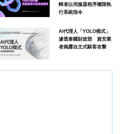
輯者以伺服器程序權限執
行系統指令
AI代理人「YOLO模式」
滲透泰國財政部 資安業
者揭露自主式駭客攻擊