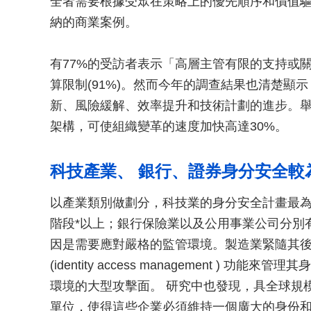
全者需要根據受眾在策略上的優先順序和價值
納的商業案例。
有77%的受訪者表示「高層主管有限的支持或
算限制(91%)。然而今年的調查結果也清楚顯
新、風險緩解、效率提升和技術計劃的進步。
架構，可使組織變革的速度加快高達30%。
科技產業、 銀行、證券身分安全較
以產業類別做劃分，科技業的身分安全計畫最為
階段*以上；銀行保險業以及公用事業公司分別有
因是需要應對嚴格的監管環境。製造業緊隨其後
(identity access management ) 
環境的大型攻擊面。 研究中也發現，具全球規
單位，使得這些企業必須維持一個廣大的身份