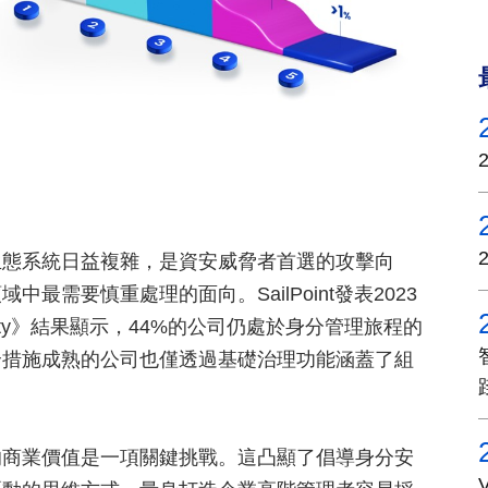
生態系統日益複雜，是資安威脅者首選的攻擊向
需要慎重處理的面向。SailPoint發表2023
y Security》結果顯示，44%的公司仍處於身分管理旅程的
全措施成熟的公司也僅透過基礎治理功能涵蓋了組
的商業價值是一項關鍵挑戰。這凸顯了倡導身分安