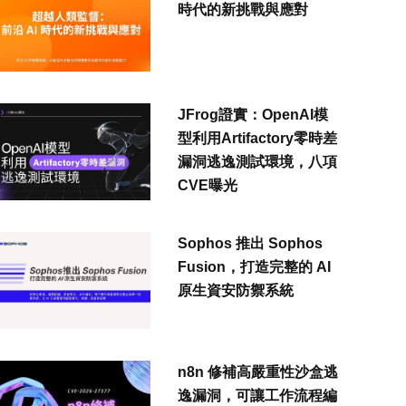
時代的新挑戰與應對
JFrog證實：OpenAI模
型利用Artifactory零時差
漏洞逃逸測試環境，八項
CVE曝光
Sophos 推出 Sophos
Fusion，打造完整的 AI
原生資安防禦系統
n8n 修補高嚴重性沙盒逃
逸漏洞，可讓工作流程編