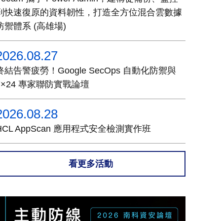
到快速復原的資料韌性，打造全方位混合雲數據
防禦體系 (高雄場)
2026.08.27
終結告警疲勞！Google SecOps 自動化防禦與
7×24 專家聯防實戰論壇
2026.08.28
HCL AppScan 應用程式安全檢測實作班
看更多活動