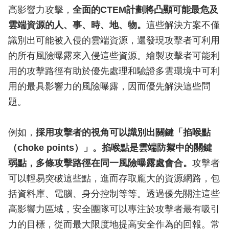
高影響力攻擊，
全面的CTEM計劃將凸顯可能最危及
雲端資源的人、事、時、地、物。
這些解決方案不僅
識別出可能被入侵的雲端資源，還發現攻擊者可利用
的所有風險曝露來入侵這些資源。繪製攻擊者可能利
用的攻擊路徑有助於優先處理和驗證多雲環境中可利
用的最具影響力的風險曝露，因而優先解決這些問
題。
例如，
採用攻擊者的視角可以識別出關鍵「掐喉點
（choke points）」。掐喉點是雲端防禦中的關鍵
弱點，多條攻擊路徑在同一風險曝露處會合。
攻擊者
可以輕易突破這些點，進而存取龐大的資源網路，包
括資料庫、電腦、身分控制等等。透過優先關注這些
高影響力區域，安全團隊可以專注於攻擊者最有吸引
力的目標，從而最大限度地提高安全作為的回報。常