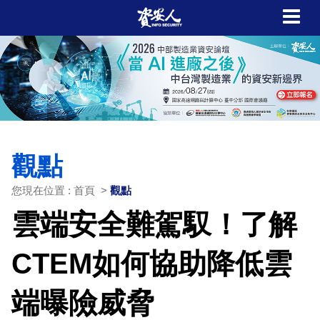
觀點
您現在位置 : 首頁 >
觀點
雲端安全難駕馭！了解
CTEM如何協助降低雲
端曝險威脅