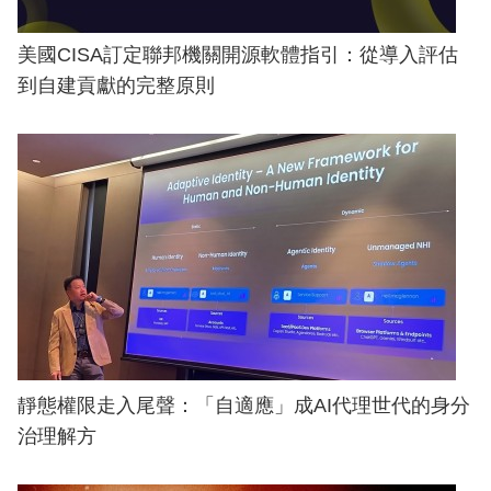
美國CISA訂定聯邦機關開源軟體指引：從導入評估
到自建貢獻的完整原則
靜態權限走入尾聲：「自適應」成AI代理世代的身分
治理解方