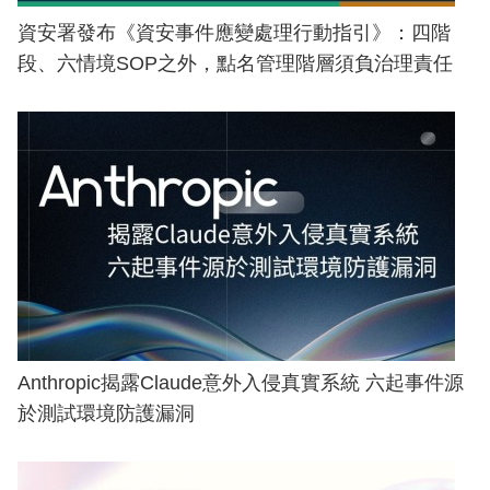
資安署發布《資安事件應變處理行動指引》：四階
段、六情境SOP之外，點名管理階層須負治理責任
Anthropic揭露Claude意外入侵真實系統 六起事件源
於測試環境防護漏洞