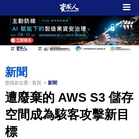
新聞
您現在位置 : 首頁 >
新聞
遭廢棄的 AWS S3 儲存
空間成為駭客攻擊新目
標