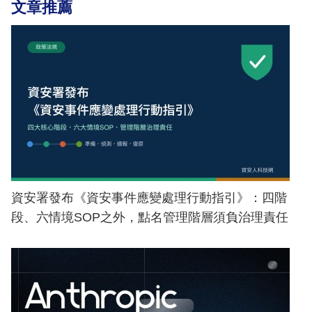
文章推薦
資安署發布《資安事件應變處理行動指引》：四階
段、六情境SOP之外，點名管理階層須負治理責任