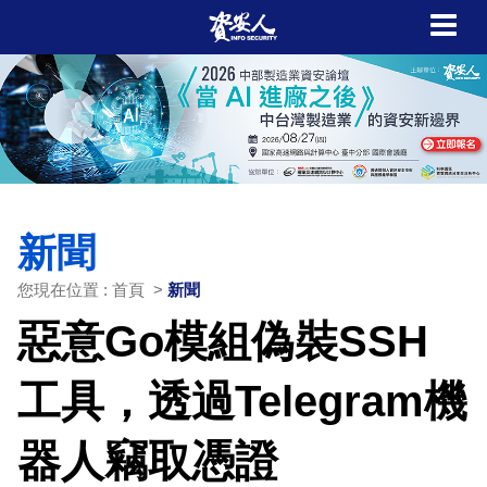
新聞
您現在位置 : 首頁 >
新聞
惡意Go模組偽裝SSH
工具，透過Telegram機
器人竊取憑證