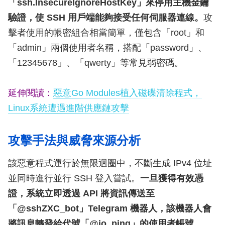
「ssh.InsecureIgnoreHostKey」來停用主機金鑰
驗證，使 SSH 用戶端能夠接受任何伺服器連線。
攻
擊者使用的帳密組合相當簡單，僅包含「root」和
「admin」兩個使用者名稱，搭配「password」、
「12345678」、「qwerty」等常見弱密碼。
延伸閱讀：
惡意Go Modules植入磁碟清除程式，
Linux系統遭遇進階供應鏈攻擊
攻擊手法與威脅來源分析
該惡意程式運行於無限迴圈中，不斷生成 IPv4 位址
並同時進行並行 SSH 登入嘗試。
一旦獲得有效憑
證，系統立即透過 API 將資訊傳送至
「@sshZXC_bot」Telegram 機器人，該機器人會
將訊息轉發給代號「@io_ping」的使用者帳號。