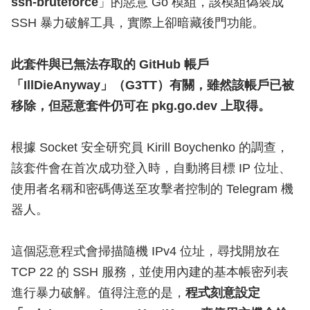
ssh-bruteforce
」的惡意 Go 模組，該模組偽裝成
SSH 暴力破解工具，實際上卻暗藏後門功能。
此套件與已無法存取的 GitHub 帳戶
「IllDieAnyway」（G3TT）有關，雖然該帳戶已被
移除，但惡意套件仍可在 pkg.go.dev 上取得。
根據 Socket 安全研究員 Kirill Boychenko 的調查，
該套件會在首次成功登入時，自動將目標 IP 位址、
使用者名稱和密碼傳送至攻擊者控制的 Telegram 機
器人。
這個惡意程式會掃描隨機 IPv4 位址，尋找開放在
TCP 22 的 SSH 服務，並使用內建的基本帳密列表
進行暴力破解。值得注意的是，
程式刻意設定