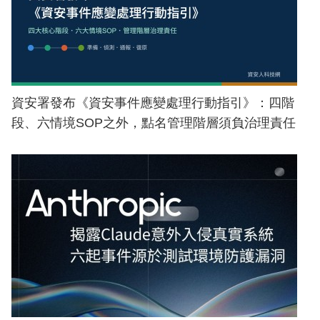
資安署發布《資安事件應變處理行動指引》：四階
段、六情境SOP之外，點名管理階層須負治理責任