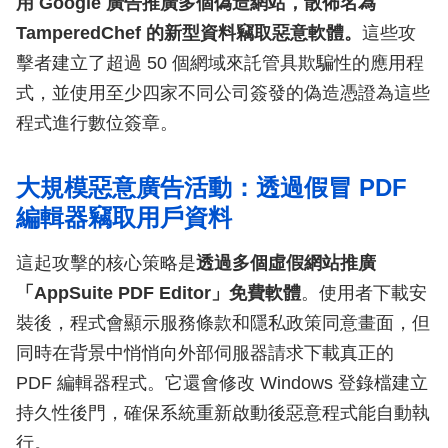
用 Google 廣告推廣多個偽造網站，散佈名為
TamperedChef 的新型資料竊取惡意軟體。
這些攻
擊者建立了超過 50 個網域來託管具欺騙性的應用程
式，並使用至少四家不同公司簽發的偽造憑證為這些
程式進行數位簽章。
大規模惡意廣告活動：透過假冒 PDF
編輯器竊取用戶資料
這起攻擊的核心策略是
透過多個虛假網站推廣
「AppSuite PDF Editor」免費軟體
。使用者下載安
裝後，程式會顯示服務條款和隱私政策同意畫面，但
同時在背景中悄悄向外部伺服器請求下載真正的
PDF 編輯器程式。它還會修改 Windows 登錄檔建立
持久性後門，確保系統重新啟動後惡意程式能自動執
行。