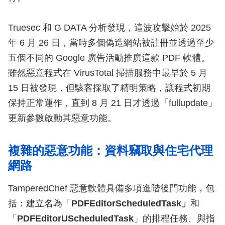
Truesec 和 G DATA 分析發現，這波攻擊始於 2025
年 6 月 26 日，當時多個偽造網站被註冊並透過至少
五個不同的 Google 廣告活動推廣這款 PDF 軟體。
雖然惡意程式在 VirusTotal 掃描服務中最早於 5 月
15 日被發現，但駭客採取了精明策略，讓程式初期
保持正常運作，直到 8 月 21 日才透過「fullupdate」
更新參數啟動其惡意功能。
複雜的惡意功能：資料竊取與住宅代理
網路
TamperedChef 惡意軟體具備多項進階後門功能，包
括：建立名為「
PDFEditorScheduledTask」
和
「
PDFEditorUScheduledTask
」的排程任務、與指