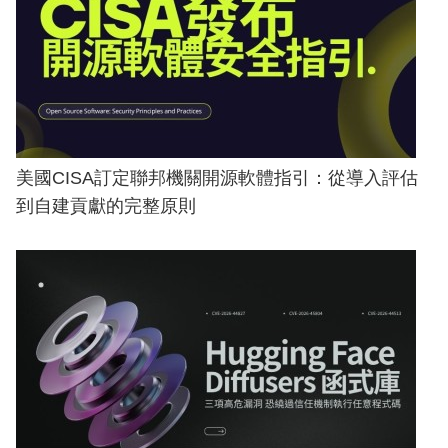
美國CISA訂定聯邦機關開源軟體指引：從導入評估
到自建貢獻的完整原則