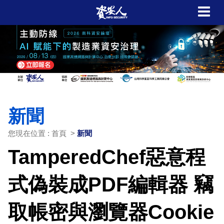
新聞
您現在位置 : 首頁 >
新聞
TamperedChef惡意程
式偽裝成PDF編輯器 竊
取帳密與瀏覽器Cookie