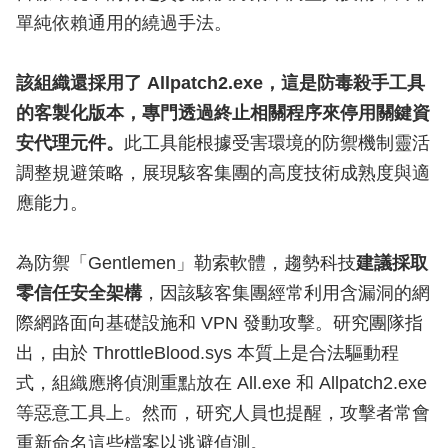
單純依賴通用的繞過手法。
該組織還採用了 Allpatch2.exe，這是防毒殺手工具
的客製化版本，專門透過終止相關程序來停用關鍵資
安代理元件。
此工具能根據受害環境的防禦機制靈活
調整規避策略，展現駭客集團的高度技術成熟度與適
應能力。
為防禦「Gentlemen」勒索軟體，趨勢科技
建議採取
零信任安全架構
，因該駭客集團經常利用含漏洞的網
際網路面向基礎設施和 VPN 發動攻擊。研究團隊指
出，由於 ThrottleBlood.sys 本質上是合法驅動程
式，組織應將偵測重點放在 All.exe 和 Allpatch2.exe
等惡意工具上。然而，研究人員也提醒，攻擊者常會
重新命名這些檔案以逃避偵測。