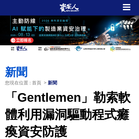
新聞
您現在位置 : 首頁 >
新聞
「Gentlemen」勒索軟
體利用漏洞驅動程式癱
瘓資安防護