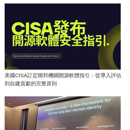
美國CISA訂定聯邦機關開源軟體指引：從導入評估
到自建貢獻的完整原則