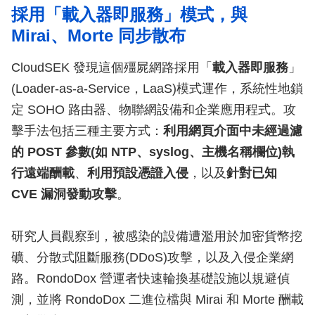
採用「載入器即服務」模式，與
Mirai、Morte 同步散布
CloudSEK 發現這個殭屍網路採用「
載入器即服務
」
(Loader-as-a-Service，LaaS)模式運作，系統性地鎖
定 SOHO 路由器、物聯網設備和企業應用程式。攻
擊手法包括三種主要方式：
利用網頁介面中未經過濾
的 POST 參數(如 NTP、syslog、主機名稱欄位)執
行遠端酬載
、
利用預設憑證入侵
，以及
針對已知
CVE 漏洞發動攻擊
。
研究人員觀察到，被感染的設備遭濫用於加密貨幣挖
礦、分散式阻斷服務(DDoS)攻擊，以及入侵企業網
路。RondoDox 營運者快速輪換基礎設施以規避偵
測，並將 RondoDox 二進位檔與 Mirai 和 Morte 酬載