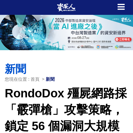
新聞
您現在位置 : 首頁 >
新聞
RondoDox 殭屍網路採
「霰彈槍」攻擊策略，
鎖定 56 個漏洞大規模