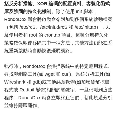
括反分析措施、XOR 編碼的配置資料、客製化函式
庫及強固的持久化機制
。除了使用 init 腳本，
RondoDox 還會將啟動命令附加到多個系統啟動檔案
（包括 /etc/rcS、/etc/init.d/rcS 和 /etc/inittab），以
及使用者和 root 的 crontab 項目。這種分層持久化
策略確保即使移除其中一種方法，其他方法仍能在系
統重新啟動時自動恢復殭屍網路。
執行時，RondoDox 會掃描系統中的特定應用程式,
尋找與網路工具(如 wget 和 curl)、系統分析工具(如
Wireshark 和 gdb)或其他惡意軟體(如加密貨幣挖礦
程式或 Redtail 變體)相關的關鍵字。一旦偵測到這些
程序，RondoDox 就會立即終止它們，藉此規避分析
並維持隱匿運作。