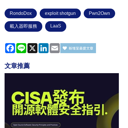
RondoDox
exploit shotgun
Pwn2Own
LaaS
載入器即服務
Facebook
Line
X
LinkedIn
Email
文章推薦