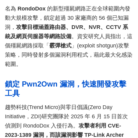
名為
RondoDox
的新型殭屍網路正在全球範圍內發
動大規模攻擊，鎖定超過 30 家廠商的 56 個已知漏
洞，
攻擊目標涵蓋路由器、DVR、NVR、CCTV 系
統及網頁伺服器等網路設備
。資安研究人員指出，這
個殭屍網路採取「
霰彈槍式
」(exploit shotgun)攻擊
策略，同時發射多個漏洞利用程式，藉此最大化感染
範圍。
鎖定 Pwn2Own 漏洞，快速開發攻擊
工具
趨勢科技(Trend Micro)與零日倡議(Zero Day
Initiative，ZDI)研究團隊於 2025 年 6 月 15 日首次
偵測到 RondoDox 入侵行為。
攻擊者利用 CVE-
2023-1389 漏洞，而該漏洞影響 TP-Link Archer