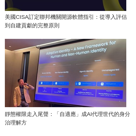
美國CISA訂定聯邦機關開源軟體指引：從導入評估
到自建貢獻的完整原則
靜態權限走入尾聲：「自適應」成AI代理世代的身分
治理解方