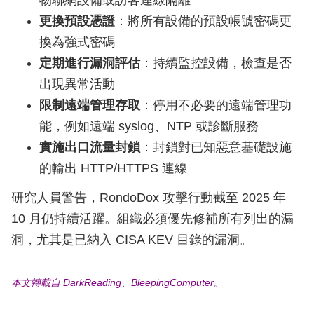
物聯網設備或訪客連線隔離
更換預設憑證
：將所有設備的預設帳號密碼更
換為強式密碼
定期進行漏洞評估
：持續監控設備，檢查是否
出現異常活動
限制遠端管理存取
：停用不必要的遠端管理功
能，例如遠端 syslog、NTP 或診斷服務
實施出口流量封鎖
：封鎖對已知惡意基礎設施
的輸出 HTTP/HTTPS 連線
研究人員警告，RondoDox 攻擊行動截至 2025 年
10 月仍持續活躍。組織必須優先修補所有列出的漏
洞，尤其是已納入 CISA KEV 目錄的漏洞。
本文轉載自 DarkReading、BleepingComputer。