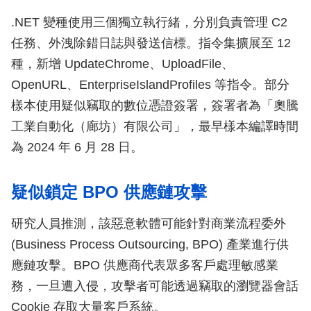
.NET 變種使用三個獨立執行緒，分別負責管理 C2
任務、外洩除錯日誌與發送信標。指令集擴展至 12
種，新增 UpdateChrome、UploadFile、
OpenURL、EnterpriseIslandProfiles 等指令。部分
樣本使用疑似竊取的數位憑證簽署，簽署者為「奧騰
工業自動化（廊坊）有限公司」，最早樣本編譯時間
為 2024 年 6 月 28 日。
疑似鎖定 BPO 供應鏈攻擊
研究人員推測，該惡意軟體可能針對商業流程委外
(Business Process Outsourcing, BPO) 產業進行供
應鏈攻擊。BPO 供應商代表眾多客戶處理敏感業
務，一旦遭入侵，攻擊者可能透過竊取的瀏覽器會話
Cookie 存取大量客戶系統。