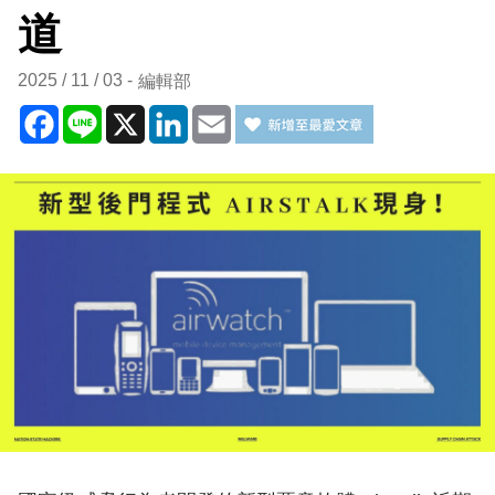
道
2025 / 11 / 03
編輯部
Facebook
Line
X
LinkedIn
Email