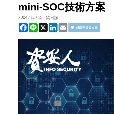
mini-SOC技術方案
2004 / 11 / 15
梁日誠
Facebook
Line
X
LinkedIn
Email