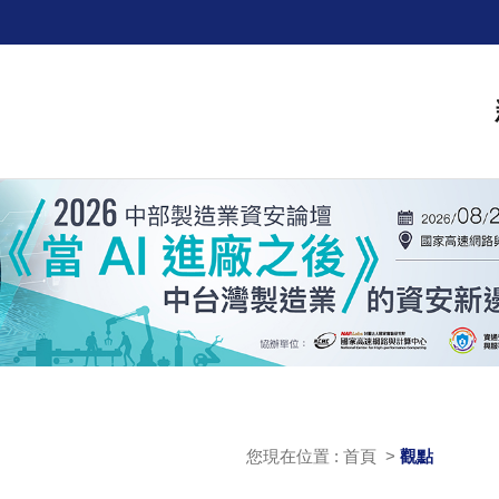
您現在位置 : 首頁 >
觀點