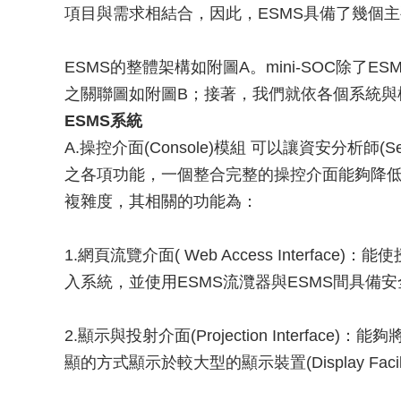
項目與需求相結合，因此，ESMS具備了幾個主要
ESMS的整體架構如附圖A。mini-SOC除了
之關聯圖如附圖B；接著，我們就依各個系統與模組
ESMS系統
A.操控介面(Console)模組 可以讓資安分析師(Secu
之各項功能，一個整合完整的操控介面能夠降
複雜度，其相關的功能為：
1.網頁流覽介面( Web Access Interface
入系統，並使用ESMS流灠器與ESMS間具備安全傳輸(S
2.顯示與投射介面(Projection Interfac
顯的方式顯示於較大型的顯示裝置(Display Faci