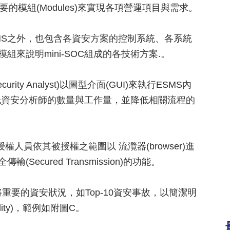
的模組(Modules)來實現各項營運項目與需求。
ESMS之外，也包含各資安方案的控制系統、各系統
來說明mini-SOC組成的各技術方案.。
rity Analyst)以圖型介面(GUI)來執行ESMS內
低資安分析師的數量與工作量，並降低相關流程的
)：能使授權人員依其被授權之範圍以 流灠器(browser)進
ecured Transmission)的功能。
e)：能夠將重要的資安狀況，如Top-10資安事故，以簡潔明
lity)，範例如附圖C。