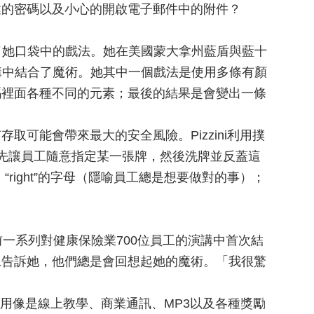
健的密碼以及小心的開啟電子郵件中的附件？
利用了她口袋中的戲法。她在美國蒙大拿州藍盾與藍十
(註1)訓練的演講中結合了魔術。她其中一個戲法是使用多條有顏
碼裡面各種不同的元素；最後的結果是會變出一條
取可能會帶來最大的安全風險。Pizzini利用撲
先讓員工隨意指定某一張牌，然後洗牌並反蓋這
right”的字母（隱喻員工總是想要做對的事）；
前一系列對健康保險業700位員工的演講中首次結
工告訴她，他們總是會回想起她的魔術。「我很驚
會使用像是線上教學、商業通訊、MP3以及各種獎勵