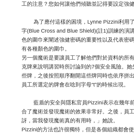
工的注意？您如何讓他們傾聽並記得要設定強
為了應付這樣的困境，Lynne Pizzini
字(Blue Cross and Blue Shield)
色的圍巾來闡述強健密碼的重要性以及代表密
有各種顏色的圍巾。
另一個魔術是要讓員工了解他們對於資料的所有存
克牌來說明講習時所討論到的7個安全風險。她
些牌，之後按照順序翻開這些牌同時也依序拼出 “
員工所選定的牌會在唸到字母“t”的時候出現。
藍盾的安全與隱私官員Pizzini表示在幾年
合了魔術並發現魔術的效果非常好。之後，員
訝，當我發現魔術真的有用時，」她說。
Pizzini的方法也許很獨特，但是各個組織都