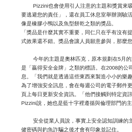
Pizzini也會使用引人注意的主題和獎賞來
要逃避您的責任」，還在員工休息室舉辦測驗
像是橡膠小鴨以及魚型餅乾之類的獎品。
「獎品是什麼其實不重要，同仁只在乎有沒有提供獎
式效果還不錯。獎品會讓人員願意參與，那麼
今年的主題是奧林匹克，原本規劃在5月的定
是「贏得安全金牌」之類的標語。在2008的
息。「我們就是透過這些東西來製造小小的樂趣」 P
為了增強安全訊息，會在每週公司的電子郵件
頁上每日更新安全資訊。「他們接觸到特定資
Pizzini說，她也是藍十字裡遵循與倫理部門的
安全從業人員說，事實上安全認知訓練的主
健密碼與釣魚詐騙之後才會有印象並記住。