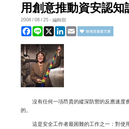
用創意推動資安認知
2008 / 08 / 25
編輯部
Facebook
Line
X
LinkedIn
Email
沒有任何一項昂貴的縱深防禦的反應速度會
的。
這是安全工作者最困難的工作之一：對使用