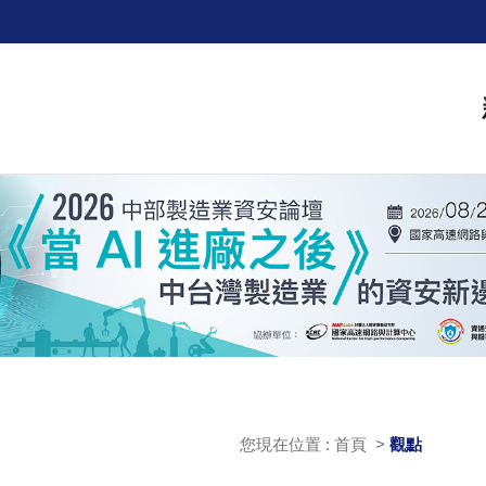
您現在位置 : 首頁 >
觀點