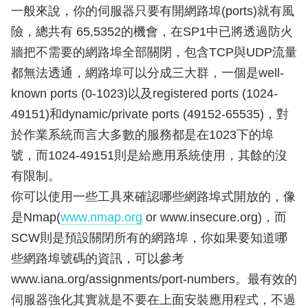
一般來說，你的伺服器只要有開網路埠(ports)就有風
險，總共有 65,5352的機會，在SP1中已將透過防火
牆把不需要的網路埠全部關閉，包含TCP與UDP流量
都無法透通，網路埠可以分成三大群，一個是well-
known ports (0-1023)以及registered ports (1024-
49151)和dynamic/private ports (49152-65535)，對
於作業系統而言大多數的服務都是在1023下的埠
號，而1024-49151則是給應用系統使用，其餘的沒
有限制。
你可以使用一些工具來確認哪些網路埠式開放的，像
是Nmap(
www.nmap.org
or www.insecure.org)，而
SCW則是預設關閉所有的網路埠，你如果要知道哪
些網路埠號碼的資訊，可以參考
www.iana.org/assignments/port-numbers。最有效的
伺服器強化其實就是不要在上面安裝應用程式，不過