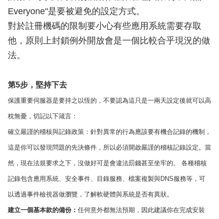
Everyone"是要被避免的設定方式。
對於註冊機碼的限制要小心有些應用系統需要存取
他，原則上封鎖例外開放會是一個比較合乎現況的做
法。
第5步，堅持下去
保護重要伺服器是要持之以恆的，不要認為這只是一兩天設定後就可以高
枕無憂，切記以下箴言：
確立嚴謹的稽核與記錄政策：針對異常的行為應該要有機合記錄的機制，
這是你可以發現問題的先決條件，所以必須開啟嚴謹的稽核記錄設定。當
然，現在法規要求之下，沒做好可是會違法罰錢甚至坐牢的。 各種稽核
記錄包含應用系統、安全事件、目錄服務、檔案複製與DNS服務等，可
以透過事件檢視器做瀏覽，了解軟硬體與系統是否有異狀。
建立一個基本款的備份：
任何意外都無法預期，因此建議你在完成安裝