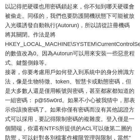
以記得把硬碟也用密碼鎖起來，你不知到哪天硬碟會
被偷走。同樣的，我們也要防護開機狀態下可能被放
入光碟誘發自動執行(Autorun)，所以請從註冊機碼
將其關閉。作法是將
HKEY_LOCAL_MACHINE\SYSTEM\CurrentControlSet
的數值改為0。因為Autorun可以用來安裝一些惡意程
式、鍵盤側錄等。
接著，你要考慮用戶如何登入到系統中的身分辨識方
法，像是生物特徵、token、智慧卡或動態密碼，但
是大多數人還是僅用帳號與密碼，甚至都家都知道的
一組密碼： p@55w0rd。如果不小心被我猜中，那表
示你該換密碼了。如果你僅有密碼而沒有其他認證方
式可以採用，要記得限制密碼的複雜度。登入僅是一
個開端，你還有NTFS所提供的ACL可以做第二層的
防禦，可以針對各別檔案作權限管理與限制，當然"