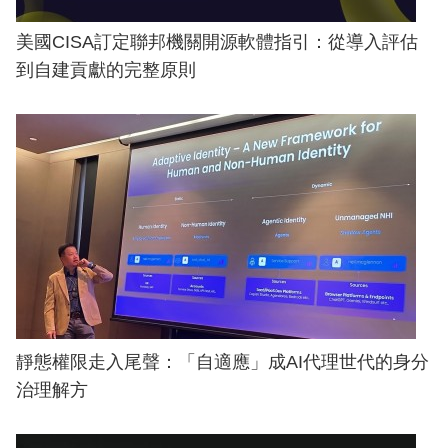
美國CISA訂定聯邦機關開源軟體指引：從導入評估
到自建貢獻的完整原則
靜態權限走入尾聲：「自適應」成AI代理世代的身分
治理解方