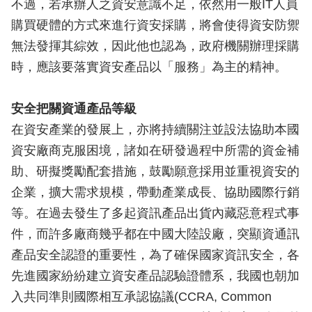
不過，若承辦人之資安意識不足，依然用一般IT人員
購買硬體的方式來進行資安採購，將會使得資安防禦
無法發揮其綜效，因此他也認為，政府機關辦理採購
時，應該要落實資安產品以「服務」為主的精神。
安全把關資通產品等級
在資安產業的發展上，亦將持續關注並設法協助本國
資安廠商克服困境，諸如在研發過程中所需的資金補
助、研擬獎勵配套措施，鼓勵願意採用並重視資安的
企業，擴大需求規模，帶動產業成長、協助國際行銷
等。在過去發生了多起資訊產品出貨內藏惡意程式事
件，而許多廠商幾乎都在中國大陸設廠，突顯資通訊
產品安全認證的重要性，為了確保國家資訊安全，各
先進國家紛紛建立資安產品認驗證體系，我國也朝加
入共同準則國際相互承認協議(CCRA, Common