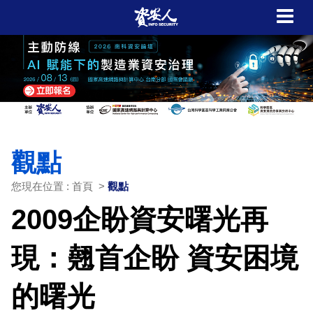
觀點
您現在位置 : 首頁 >
觀點
2009企盼資安曙光再
現：翹首企盼 資安困境
的曙光