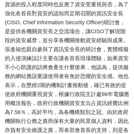
資源的投入程度同時也反應了資安受重視與否，為了
強化各首長對資安的認知而定期召開的資訊安全長
(CISO, Chief Information Security Officer)研討會，
是提供各機關資安長之交流場合，讓CISO了解現階
段的資安威脅，並分享各機關推動資安經驗與成果。
張進福也親自參與了資訊安全長的研討會，實體模擬
的入侵演練設計主要在讓各首長現場體驗，如果資安
不小心防護的話將會產生什麼後果，他認為，提供服
務的網站應該要讓使用者有免於恐懼的安全感。他也
表示，在歷經2期的機制計畫推動後，確已有效的促
使政府機關重視資安，根據行政院主計處96年電腦應
用概況報告，政府行政機關資安支出占資訊經費比例
為7.56％，高於平均，為各機構類別之冠。由於政府
機關執行公務之責而保有大量的民眾個人資料，因此
亦負有安全維護之責，而各部會首長的支持，則是各