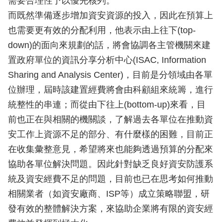
需要合理性予以優先核列。
而既然準備逐步增加資安資源的投入，因此在預算上
也需要更有效的分配利用，他表示由上往下(top-
down)的面向來規劃的話，將會協調各主管機關來建
置政府單位的資訊分享分析中心(ISAC, Information
Sharing and Analysis Center)，目前是分領域由各單
位辦理，屆時該建置經費將會由科顧組來統籌，進行
統整性的串連；而從由下往上(bottom-up)來看，目
前也正在與相關的機關談，了解過去各單位在推動資
安工作上資源不足的部分、有什麼樣的困難，目前正
在收集彙整意見，希望將來也能夠透過預算的分配來
協助各單位解決問題。因此針對缺乏良好資安防護系
統及資安經費不足的問題，目前也已在思考如何推動
相關業者（如資安廠商、ISP等）成立策略聯盟，研
發有效的整體解決方案，來協助企業將有限的資安經