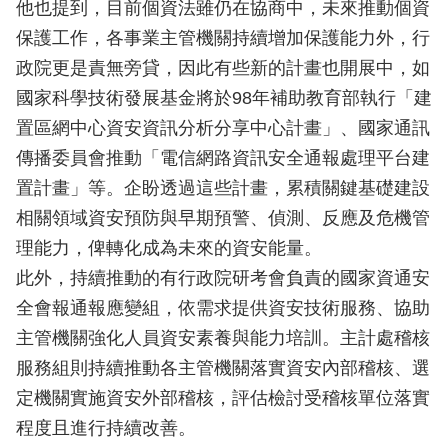
他也提到，目前個資法雖仍在協商中，未來推動個資
保護工作，各事業主管機關持續增加保護能力外，行
政院更是責無旁貸，因此有些新的計畫也開展中，如
國家科學技術發展基金將於98年補助教育部執行「建
置區網中心資安資訊分析分享中心計畫」、國家通訊
傳播委員會推動「電信網路資訊安全通報處理平台建
置計畫」等。企盼透過這些計畫，累積關鍵基礎建設
相關領域資安預防與早期預警、偵測、反應及危機管
理能力，俾轉化成為未來的資安能量。
此外，持續推動的有行政院研考會負責的國家資通安
全會報通報應變組，依需求提供資安技術服務、協助
主管機關強化人員資安素養與能力培訓。主計處稽核
服務組則持續推動各主管機關落實資安內部稽核、選
定機關實施資安外部稽核，評估檢討受稽核單位落實
程度且進行持續改善。