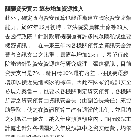
醞釀資安實力 逐步增加資源投入
此外，確定政府資安預算也能逐漸建立國家資安防禦
能力。於97年12月初時，立法院委員賴士葆等23人
去函行政院「針對政府機關握有許多民眾隱私或重要
機密資訊，…在未來三年內各機關預算之資訊安全經
費占資訊支出之比重，應逐年增加1%」，希望行政
院能夠針對資安資源進行研究處理。張進福說，目前
資安支出是7%，離目標10%還有落差，往後要逐步
增加以接近先進國家的標準。因此在國家資通訊安全
發展方案當中，也要求各機關明定資安預算，各機關
所需之資安預算由資訊安全長（由副首長兼任）來協
助爭取，使之在資訊預算中占有適當的比例，並且將
之列為第一優先，納入年度預算額度內，而行政院主
計處也針對各機關列入年度預算中之資安經費，均依