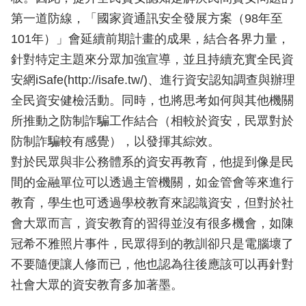
第一道防線，「國家資通訊安全發展方案（98年至
101年）」會延續前期計畫的成果，結合各界力量，
針對特定主題來分眾加強宣導，並且持續充實全民資
安網iSafe(http://isafe.tw/)、進行資安認知調查與辦理
全民資安健檢活動。同時，也將思考如何與其他機關
所推動之防制詐騙工作結合（相較於資安，民眾對於
防制詐騙較有感覺），以發揮其綜效。
對於民眾與非公務體系的資安再教育，他提到像是民
間的金融單位可以透過主管機關，如金管會等來進行
教育，學生也可透過學校教育來認識資安，但對於社
會大眾而言，資安教育的習得並沒有很多機會，如陳
冠希不雅照片事件，民眾得到的教訓卻只是電腦壞了
不要隨便讓人修而已，他也認為往後應該可以再針對
社會大眾的資安教育多加著墨。