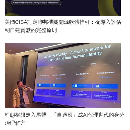
美國CISA訂定聯邦機關開源軟體指引：從導入評估
到自建貢獻的完整原則
靜態權限走入尾聲：「自適應」成AI代理世代的身分
治理解方