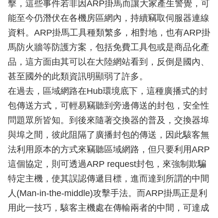
擊，這些事件若非因ARP掛馬而讓大家產生警覺，可
能至今仍潛伏在各機房區網內，持續竊取伺服器連線
資料。ARP掛馬工具種類繁多，相對地，也有ARP掛
馬防火牆等防護方案，包括免費工具包或是商品化產
品，這方面由其可以在大陸網站看到，反倒是國內、
甚至國外的此類資訊明顯弱了許多。
在過去，區域網路在Hub環境底下，這種廣播式的封
包傳送方式，可輕易竊聽到旁邊傳送的封包，安全性
問題眾所皆知。到後來隨著交換器的普及，交換器埠
與埠之間，彼此阻隔了廣播封包的傳送，因此駭客無
法利用原本的方式來竊聽區域網路，但只要利用ARP
這個協定，則可透過ARP request封包，來強制欺騙
特定主機，使其誤認傳遞目標，進而達到所謂的中間
人(Man-in-the-middle)攻擊手法。而ARP掛馬正是利
用此一技巧，駭客主機處在傳輸兩者的中間，可達成