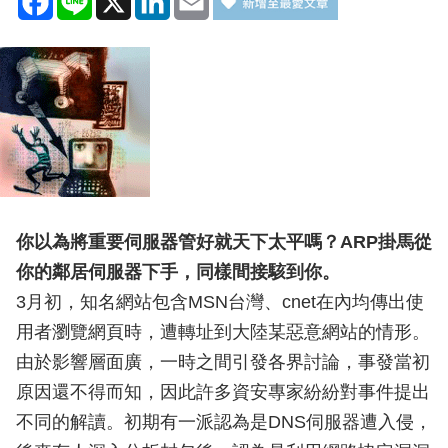
你以為將重要伺服器管好就天下太平嗎？ARP掛馬從
你的鄰居伺服器下手，同樣間接駭到你。
3月初，知名網站包含MSN台灣、cnet在內均傳出使
用者瀏覽網頁時，遭轉址到大陸某惡意網站的情形。
由於影響層面廣，一時之間引發各界討論，事發當初
原因還不得而知，因此許多資安專家紛紛對事件提出
不同的解讀。初期有一派認為是DNS伺服器遭入侵，