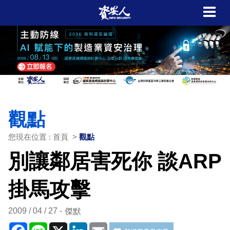
觀點
您現在位置 : 首頁 >
觀點
別讓鄰居害死你 談ARP
掛馬攻擊
2009 / 04 / 27
傑默
Facebook
Line
X
LinkedIn
Email