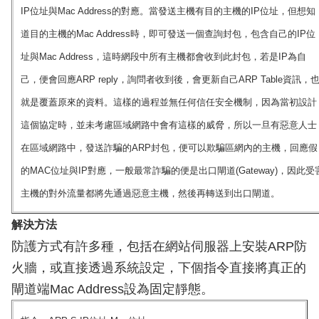
IP位址與Mac Address的對應。當發送主機有目的主機的IP位址，但想知
道目的主機的Mac Address時，即可發送一個查詢封包，包含自己的IP位
址與Mac Address，這時網段中所有主機都會收到此封包，若是IP為自
己，便會回應ARP reply，詢問者收到後，會更新自己ARP Table資訊，
就是覆蓋原來的資料。這樣的過程並無任何信任安全機制，因為當初設計
這個協定時，並未考慮區域網路中會有這樣的威脅，所以一旦有惡意人士
在區域網路中，發送詐騙的ARP封包，便可以欺騙區網內的主機，回應假
的MAC位址與IP對應，一般最常詐騙的便是出口閘道(Gateway)，因此受
主機的對外流量都將先通過惡意主機，然後再轉送到出口閘道。
解決方法
防護方式有許多種，包括在網站伺服器上安裝ARP防
火牆，或直接透過系統設定，下個指令直接將真正的
閘道端Mac Address設為固定靜態。