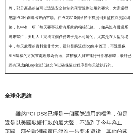
牌，部分產品的確可以透過安全控制的落實達到法規的要求，大家還得
感謝PCI所創造出來的市場。在PCI第10個章節中有提到要監控與測試網
路，其中有一項「每天要審視所有系統的稽核記錄」，如果沒有透過系
統來幫忙，要用人工完成這個任務幾乎是不可能的。尤其是在大型商場
中，每天處理的資料量非常大，最好是將這些log集中管理，再透過像
SIM這樣的方案來處理最為合適。當稽核人員來進行外部稽核時，最好已
經有現成的Log檢查記錄文件以確保這些程序是每天被執行的。
全球化思維
雖然PCI DSS已經是一個國際通用的標準，但是
還是以美國敲鑼打鼓的最大聲，不過到了今年為止，
英國、部分歐洲國家已經進一步要求遵循。其他的國