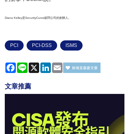
Diana Kelley是SecurityCurve顧問公司的創辦人。
PCI
PCI-DSS
ISMS
Facebook
Line
X
LinkedIn
Email
文章推薦