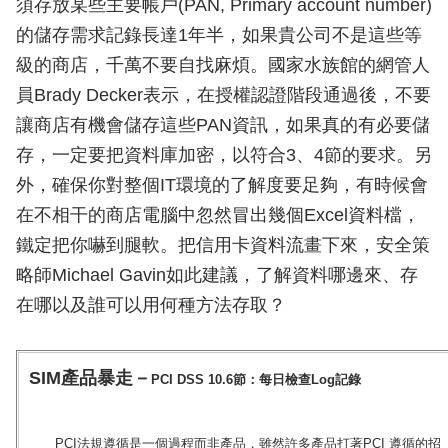
須存放某些主要帳戶(PAN, Primary account number)
的儲存需求記錄長達1年半，如果貴公司不是這些等
級的商店，千萬不要自找麻煩。國家水族館的網管人
員Brady Decker表示，在授權認證階段通過後，不要
讓商店有機會儲存這些PAN資訊，如果真的有必要儲
存，一定要把資料庫加密，以符合3、4節的要求。另
外，確保你對整個IT環境的了解度要足夠，有時候會
在不相干的商店電腦中忽然冒出幾個Excel資料檔，
鐵定把你嚇到腿軟。把信用卡資料流畫下來，安全策
略師Michael Gavin如此建議，了解資料哪邊來、存
在哪以及誰可以用何種方法存取？
SIM產品暴走－
PCI DSS 10.6節：每日檢查Log記錄
PCI法規遵循是一個過程而非產品，雖然許多產品打著PCI 遵循的招