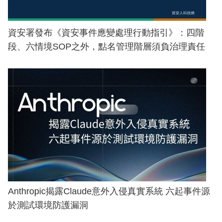
資安署發布《資安事件應變處理行動指引》：四階
段、六情境SOP之外，點名管理階層須負治理責任
Anthropic揭露Claude意外入侵真實系統 六起事件源
於測試環境防護漏洞