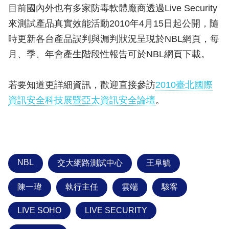
目前國內外也有多家防毒軟體廠商透過Live Security
來測試產品真實效能活動2010年4月15日起公開，隨
時更新各台產品誤判與漏判狀況呈現於NBL網頁，每
月、季、年會產生階段性報告可於NBL網頁下載。
若要知道更詳細資訊，歡迎直接參訪
2010臺北國際
資訊安全科技展暨亞太資訊安全論壇
。
NBL
交大網路測試中心
王阜毓
陳一瑋
執行主任
雲端
駭客
LIVE SOHO
LIVE SECURITY