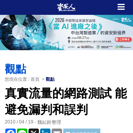
觀點
您現在位置 : 首頁 >
觀點
真實流量的網路測試 能
避免漏判和誤判
2010 / 04 / 19
魏紜鈴整理
Facebook
Line
X
LinkedIn
Email