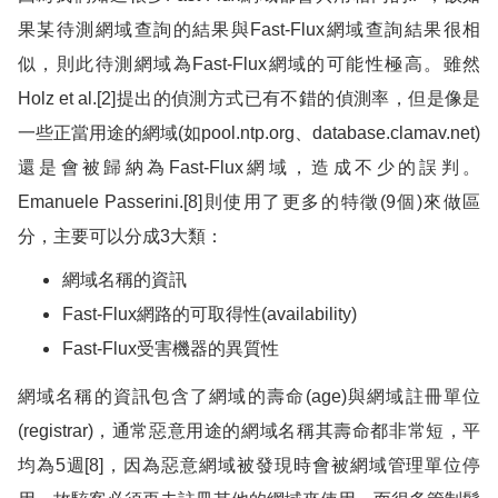
果某待測網域查詢的結果與
Fast-Flux
網域查詢結果很相
似，則此待測網域為
Fast-Flux
網域的可能性極高。雖然
Holz et al.[2]
提出的偵測方式已有不錯的偵測率，但是像是
一些正當用途的網域
(
如
pool.ntp.org
、
database.clamav.net)
還是會被歸納為
Fast-Flux
網域，造成不少的誤判。
Emanuele Passerini.[8]
則使用了更多的特徵
(9
個
)
來做區
分，主要可以分成
3
大類：
網域名稱的資訊
Fast-Flux
網路的可取得性
(availability)
Fast-Flux
受害機器的異質性
網域名稱的資訊包含了網域的壽命
(age)
與網域註冊單位
(registrar)
，通常惡意用途的網域名稱其壽命都非常短，平
均為
5
週
[8]
，因為惡意網域被發現時會被網域管理單位停