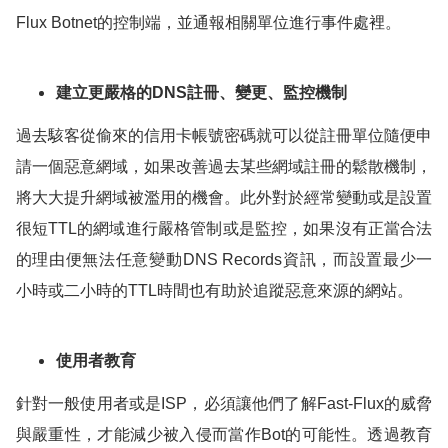
Flux Botnet
的控制端，並通報相關單位進行事件處裡。
建立更嚴格的
DNS
註冊、變更、監控機制
過去駭客從偷來的信用卡帳號密碼就可以從註冊單位隨便申
請一個惡意網域，如果改善過去某些網域註冊的鬆散機制，
將大大提升網域被濫用的機會。此外對於經常變動或是設置
很短
TTL
的網域進行嚴格管制或是監控，如果沒有正當合法
的理由便無法任意變動
DNS Records
資訊，而設置最少一
小時或二小時的
TTL
時間也有助於追蹤惡意來源的網站。
使用者教育
針對一般使用者或是
ISP
，必須讓他們了解
Fast-Flux
的威脅
與嚴重性，才能減少被入侵而當作
Bot
的可能性。透過教育