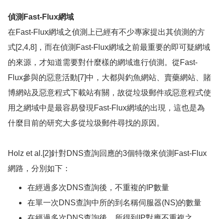
偵測
Fast-Flux
網域
在
Fast-Flux
網域之偵測上已經有不少專家提出其偵測的方
式
[2,4,8]
，而在偵測
Fast-Flux
網域之前最重要的即可疑網域
的來源，才知道需要對什麼樣的網域進行偵測。從
Fast-
Flux
參與的惡意活動
[7]
中，大都與釣魚網站、賣藥網站、賭
博網站及惡意程式下載站有關，故從垃圾郵件或惡意程式使
用之網域中是最容易發現
Fast-Flux
網域的出現，這也是為
什麼目前的研究大多從垃圾郵件尋找的原因。
Holz et al.[2]
針對
DNS
查詢回應的
3
個特徵來偵測
Fast-Flux
網路，分別如下：
在經過多次
DNS
查詢後，不重複的
IP
數量
在單一次
DNS
查詢中所的到名稱伺服器
(NS)
的數量
在經過多次
DNS
查詢後，所得到
IP
對應不重複之