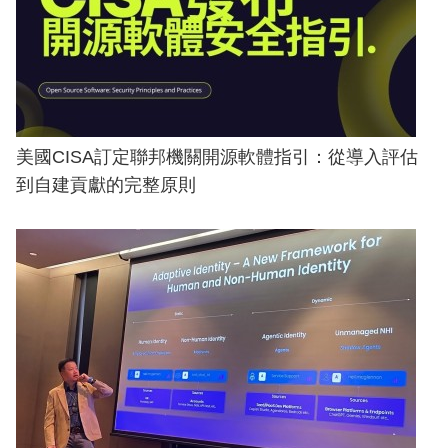
美國CISA訂定聯邦機關開源軟體指引：從導入評估
到自建貢獻的完整原則