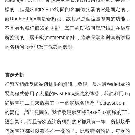
(cache)
的情況下，雖然使用者查詢
DNS
所得到的結果是一
樣的，但是
Single-Flux
詢問的名稱伺服器的
IP
是固定的，
而
Double-Flux
則是變動地，故其只是個流量導向的功能，
不具有名稱伺服器的功能，真正的
DNS
回應記錄則在駭客
所控制的上層主機
(
mothership
)
中，這表示駭客對其所掌握
的名稱伺服器也做了保護的機制。
實例分析
從資安組織及網站所提供的資訊，發現一隻名叫
Waledac
的
惡意程式使用了大量的
Fast-Flux
網域來傳播，我們利用
dig
網域查詢工具來觀看其中一個網域名稱為「
obiassi.com
」
的變化，請詳見圖
3
。我們發現駭客將
Fast-Flux
網域的
TTL
設定為
0
，而且每次查詢所得到的
IP
都只有一筆，所以幾乎
每次查詢都可以獲得不一樣的
IP
。比較特別的是，每次的