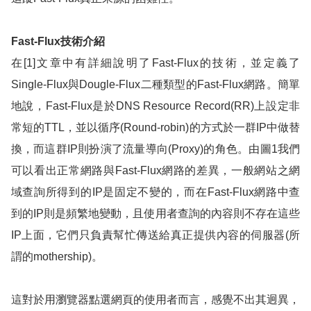
Fast-Flux
技術介紹
在
[1]
文章中有詳細說明了
Fast-Flux
的技術，並定義了
Single-Flux
與
Dougle-Flux
二種類型的
Fast-Flux
網路。簡單
地說，
Fast-Flux
是於
DNS Resource Record(RR)
上設定非
常短的
TTL
，並以循序
(Round-robin)
的方式於一群
IP
中做替
換，而這群
IP
則扮演了流量導向
(Proxy)
的角色。由
圖
1
我們
可以看出正常網路與
Fast-Flux
網路的差異，一般網站之網
域查詢所得到的
IP
是固定不變的，而在
Fast-Flux
網路中查
到的
IP
則是頻繁地變動，且使用者查詢的內容則不存在這些
IP
上面，它們只負責幫忙傳送給真正提供內容的伺服器
(
所
謂的
mothership)
。
這對於用瀏覽器點選網頁的使用者而言，感覺不出其迥異，