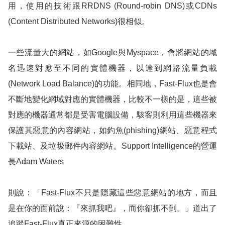
用，使用的技術跟
RRDNS (Round-robin DNS)
或
CDNs
(Content Distributed Networks)
很相似。
一些流量大的網站，如
Google
與
Myspace
，會將網站的域
名迅速對應至不同的實體機器，以達到網路流量負載
(Network Load Balance)
的功能。相同地，
Fast-Flux
也是會
不斷地變化網域對應的實體機器，比較不一樣的是，這些被
對應的機器通常都是受害電腦設備，駭客則利用這些機器來
保護其惡意的內容網站，如釣魚
(phishing)
網站、惡意程式
下載站、及垃圾郵件內容網站。
Support Intelligence
的營運
長
Adam Waters
則說：「
Fast-Flux
不只是隱藏這些惡意網站的地方，而且
是在你的面前說：『來抓我吧』，而你卻抓不到。」道出了
追蹤
Fast-Flux
真正來源的困難性。