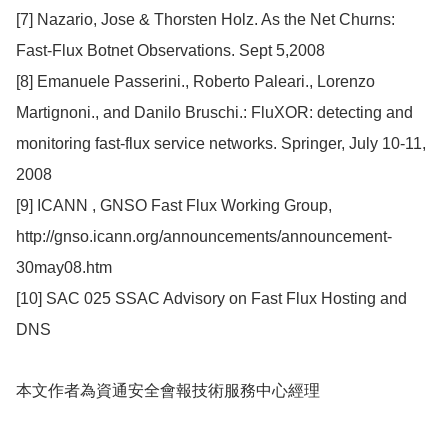
[7] Nazario, Jose & Thorsten Holz. As the Net Churns:
Fast-Flux Botnet Observations. Sept 5,2008
[8]
Emanuele Passerini., Roberto Paleari., Lorenzo
Martignoni., and Danilo Bruschi.: FluXOR: detecting and
monitoring fast-flux service networks. Springer, July 10-11,
2008
[9] ICANN , GNSO Fast Flux Working Group,
http://gnso.icann.org/announcements/announcement-
30may08.htm
[10]
SAC 025 SSAC Advisory on Fast Flux Hosting and
DNS
本文作者為資通安全會報技術服務中心經理