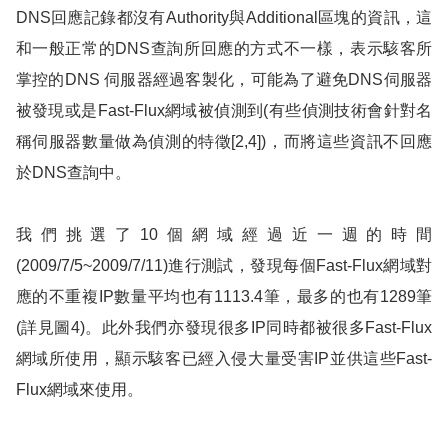
DNS
回應記錄都沒有
Authority
與
Additional
區塊的資訊，這
和一般正常的
DNS
查詢所回應的方式不一樣，表示駭客所
掌控的
DNS
伺服器經過客製化，可能為了避免
DNS
伺服器
被發現或是
Fast-Flux
網域被偵測到
(
有些偵測技術會針對名
稱伺服器數量做為偵測的特徵
[2,4]
)
，而將這些資訊不回應
於
DNS
查詢中。
我們挑選了
10
個網域經過近一週的時間
(
2009/7/5
~
2009/7/11
)
進行測試，發現每個
Fast-Flux
網域對
應的不重複
IP
數量平均也有
1113.4
筆，最多的也有
1289
筆
(
詳見
圖4
)
。此外我們亦發現很多
IP
同時都被很多
Fast-Flux
網域所使用，顯示駭客已經入侵大量受害
IP
並供這些
Fast-
Flux
網域來使用。