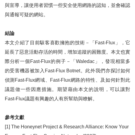
與宣導，讓使用者習慣一些安全使用網路的認知，並會確認
與通報可疑的網站。
結論
本文介紹了目前駭客喜歡擁抱的技術－「
Fast-Flux
」，它
延長了惡意活動存活的時間，增加追蹤的困難度。本文也實
際分析一個
Fast-Flux
的例子－「
Waledac
」，發現相當多
的受害機器被加入
Fast-Flux Botnet
。此外我們亦探討如何
偵測
Fast-Flux
網域、
Fast-Flux
網路的特性、及如何針對此
議題做一些因應措施。期望藉由本文的說明，可以讓對
Fast-Flux
議題有興趣的人有所幫助與瞭解。
參考文獻
[1]
The Honeynet Project & Research Alliance: Know Your