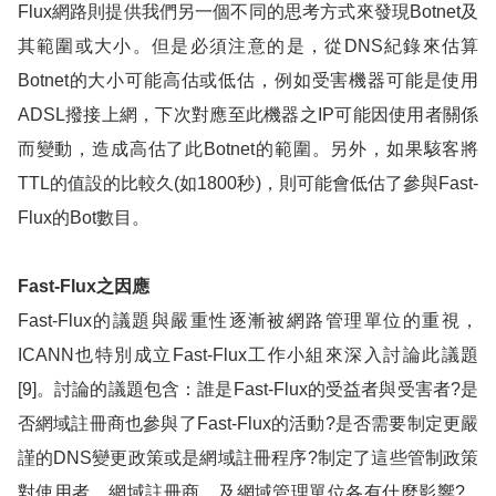
Flux
網路則提供我們另一個不同的思考方式來發現
Botnet
及
其範圍或大小。但是必須注意的是，從
DNS
紀錄來估算
Botnet
的大小可能高估或低估，例如受害機器可能是使用
ADSL
撥接上網，下次對應至此機器之
IP
可能因使用者關係
而變動，造成高估了此
Botnet
的範圍。另外，如果駭客將
TTL
的值設的比較久
(
如
1800
秒
)
，則可能會低估了參與
Fast-
Flux
的
Bot
數目。
Fast-Flux
之因應
Fast-Flux
的議題與嚴重性逐漸被網路管理單位的重視，
ICANN
也特別成立
Fast-Flux
工作小組來深入討論此議題
[9]
。討論的議題包含：誰是
Fast-Flux
的受益者與受害者
?
是
否網域註冊商也參與了
Fast-Flux
的活動
?
是否需要制定更嚴
謹的
DNS
變更政策或是網域註冊程序
?
制定了這些管制政策
對使用者、網域註冊商、及網域管理單位各有什麼影響
?...