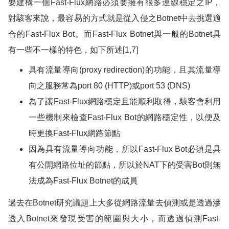
要建構一個
Fast-Flux
網路必須要擁有很多連線穩定之
IP
，
對駭客來說，最容易的方式就是從入侵之
Botnet
中去挑選適
合的
Fast-Flux Bot
。而
Fast-Flux Botnet
與一般的
Botnet
具
有一些不一樣的特色，如下所述
[1,7]
具有流量導向
(proxy redirection)
的功能，且其流量導
向之服務常為
port 80 (HTTP)
或
port 53 (DNS)
為了讓
Fast-Flux
網路穩定且能順利取得，駭客會利用
一些機制來檢查
Fast-Flux Bot
的網路穩定性，以便及
時更換
Fast-Flux
網路節點
因為具有流量導向功能，所以
Fast-Flux Bot
必須是具
有公開網路位址的節點，所以於
NAT
下的受害
Bot
則無
法成為
Fast-Flux Botnet
的成員
過去在
Botnet
研究議題上大多從網路流量去偵測或是透過滲
透入
Botnet
來發現受害的範圍與大小，而透過偵測
Fast-