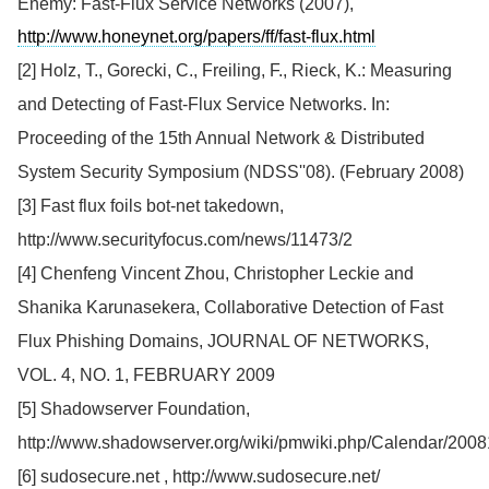
Enemy: Fast-Flux Service Networks (2007),
http://www.honeynet.org/papers/ff/fast-flux.html
[2] Holz, T., Gorecki, C., Freiling, F., Rieck, K.: Measuring
and Detecting of Fast-Flux Service Networks. In:
Proceeding of the 15th Annual Network & Distributed
System Security Symposium (NDSS''08). (February 2008)
[3] Fast flux foils bot-net takedown,
http://www.securityfocus.com/news/11473/2
[4] Chenfeng Vincent Zhou, Christopher Leckie and
Shanika Karunasekera, Collaborative Detection of Fast
Flux Phishing Domains, JOURNAL OF NETWORKS,
VOL. 4, NO. 1, FEBRUARY 2009
[5] Shadowserver Foundation,
http://www.shadowserver.org/wiki/pmwiki.php/Calendar/200
[6] sudosecure.net , http://www.sudosecure.net/