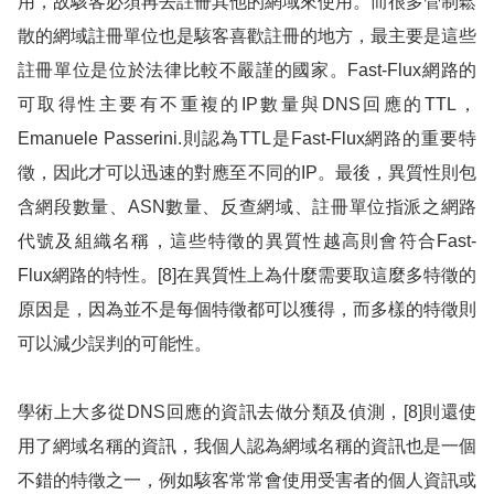
用，故駭客必須再去註冊其他的網域來使用。而很
多管制鬆
散的網域註冊單位也是駭客喜歡註冊的地方，最主要是這些
註冊單位是位於
法律比較不嚴謹的國家。
Fast-Flux
網路的
可取得性主要有不重複的
IP
數量與
DNS
回應的
TTL
，
Emanuele Passerini.
則認為
TTL
是
Fast-Flux
網路的重要特
徵，因此才可以迅速的對應至不同的
IP
。最後，異質性則包
含網段數量、
ASN
數量、反查網域、註冊單位指派之網路
代號及組織名稱，這些特徵的異質性越高則會符合
Fast-
Flux
網路的特性。
[8]
在異質性上為什麼需要取這麼多特徵的
原因是，因為並不是每個特徵都可以獲得，而多樣的特徵則
可以減少誤判的可能性。
學術上大多從
DNS
回應的資訊去做分類及偵測，
[8]
則還使
用了網域名稱的資訊，我個人認為網域名稱的資訊也是一個
不錯的特徵之一，例如駭客常常會使用受害者的個人資訊或