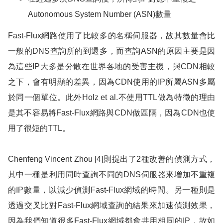
Autonomous System Number (ASN)
數量
Fast-Flux
網路使用了比較多的名稱伺服器，故其數量會比
一般的
DNS
查詢所的到還多，而查詢
ASN
的原因主要是因
為這些
IP
大多是分散在世界各地的受害主機，與
CDN
相較
之下，會有明顯的差異，因為
CDN
使用的
IP
所屬
ASN
多屬
於同一個單位。此外
Holz et al.
不使用
TTL
做為特徵的理由
是其不容易將
Fast-Flux
網路與
CDN
做區隔，因為
CDN
也使
用了很短的
TT
L
。
Chenfeng Vincent Zhou [4]
則提出了
2
種改善的偵測方式，
其中一種是利用同時查詢不同的
DNS
伺服器來增加不重複
的
IP
數量，以減少偵測
Fast-Flux
網域的時間。另一種則是
透過交叉比對
Fast-Flux
網域查詢的結果來加速偵測效果，
因為我們知道很多
Fast-Flux
網域都會共用相同的
IP
，故如