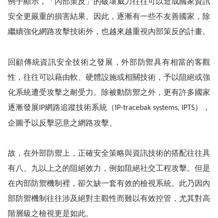
例子顯示，「內部策反」的破壞威力往往可以造成國家資訊
安全更嚴重的損害結果。因此，逐漸有一些不友善國家，除
繼續強化網路攻擊技術外，也越來越重視內部策反的計畫。
回顧傳統資訊安全技術之發展，外部防禦具有相當的客觀
性，往往可以藉由軟、硬體設施或相關技術，予以阻絕或強
化系統遭受攻擊之耐受力。除被動防禦之外，更有
許多國家
逐漸發展
網路追蹤技術系統（
），
IP
IP-tracebak systems, IPTS
企圖予以反擊惡意之網路攻擊。
故，在外部防禦上，正確安全策略與資訊技術的搭配往往具
有八、九以上之的阻絕效力，例如阻絕社交工程攻擊
。但是
在內部防禦機制裡，卻欠缺一套有效的檢視系統。
此乃因內
部防禦機制往往涉及絕對主觀性而難以有效控管，尤其對高
階層級之檢視更是如此。