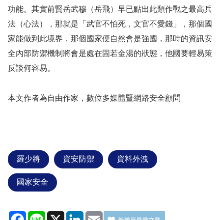
功能。
其實前賢岳武穆（岳飛）早已點出此類作戰之最高兵
法（心法），那就是「武官不怕死，
文官不愛錢
」，那個國
家能做到此境界，那個國家便自然會是強國，那時的資訊安
全內部防禦機制將會是處在固若金湯的狀態，他國要輕易策
反談何容易。
本文作者為自由作家，數位多媒體暨網路安全顧問
羅少將
資安防禦
資料外洩
國家安全
Facebook
Line
X
LinkedIn
Email