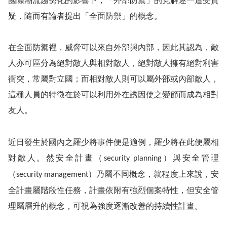
國際潮流趨勢化的影響下，「外部防禦」的見解逐一遭受質
疑，隨而有論者提出「全面防禦」的概念。
在全面防禦裡，威脅可以來自外部與內部，因此其認為，敵
人亦可區分為絕對敵人與相對敵人，絕對敵人擁有絕對利害
衝突，常屬對立國；而相對敵人則可以屬外部或內部敵人，
這種人員的特徵在於可以利用外在誘因使之變節而成為相對
友人。
近日發生於國內之羅少將事件便是適例，羅少將在此便屬相
對敵人。然安全計畫（
）與安全管理
security planning
（
）乃屬不同概念，就程度上來說，安
security management
全計畫屬階段性任務，計畫依附有強烈個案特性，但安全管
理屬層升的概念，可視為強度逐漸改善的持續性計畫。