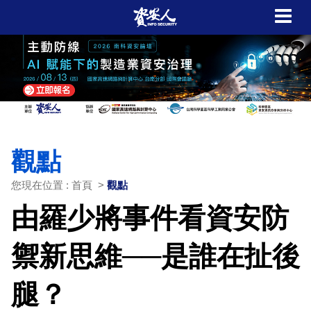
觀點
您現在位置 : 首頁 >
觀點
由羅少將事件看資安防
禦新思維──是誰在扯後
腿？