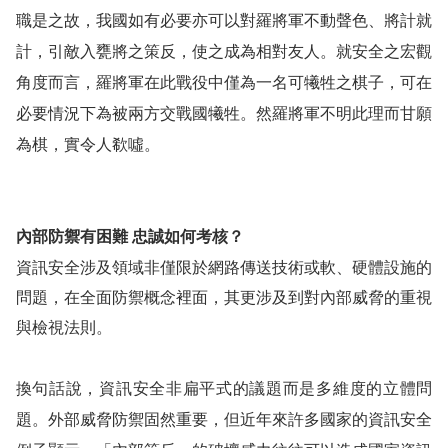
職是之故，我國如有必要亦可以對羅將軍不動聲色、將計就
計，引敵入甕將之策反，使之成為相對友人。就安全之宏觀
角度而言，羅將軍在此戰役中僅為一名可犧牲之棋子，可在
必要情況下為被兩方交戰國犧牲。然羅將軍不明此理而甘願
為棋，實令人欷噓。
內部防禦有困難
忠誠如何考核？
資訊安全涉及領域非僅限於網路傳送技術或軟、硬體設施的
問題，在全面防禦概念裡面，其更涉及到對內部威脅的重視
與檢視法則。
換句話說，
資訊安全非扁平式的議題而是多維度的立體問
題。
外部威脅防禦固然重要，但近年來許多國家的資訊安全