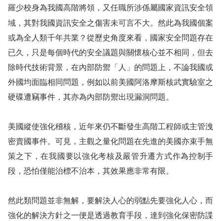
羅少校身為我國高階將領，又任職所涉係屬國家資訊安全領
域，其對我國資訊安全之傷害未可言不大。然此為我國個案
或為全人類千年共業？從歷史角度來看，國家安全問題存在
已久，只是每個時代的安全議題與關懷核心並不相同，但去
除時代技術背景，在內部防禦「人」的問題上，不論我國或
外國均面臨相同問題，例如以前美國阿洛摩斯核武實驗室之
硬碟遭竊事件，其亦為內部防禦出現漏洞問題。
美國縱使強化稽核，近年來仍不斷發生高階工程師或主管洩
密賣國事件。可見，主觀之量化問題在先進的美國亦束手無
策之下，在我國要以強化考核及嚴管升遷方式作為控制手
段，恐怕僅能治標不治本，其效果應非常有限。
然此類問題並非無解，要解決人心的弱點先要強化人心，而
強化的解決方針之一便是透過教育手段，達到強化保密防諜