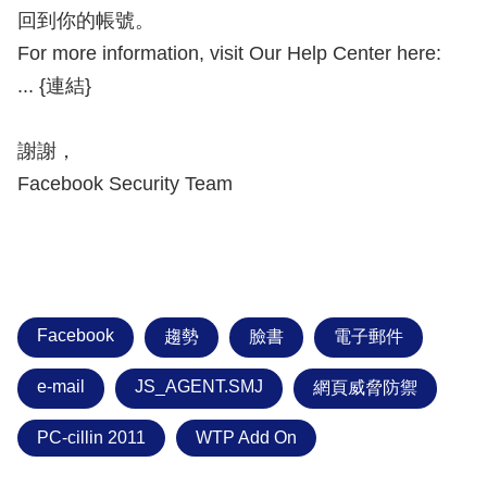
回到你的帳號。
For more information, visit Our Help Center here:
... {連結}
謝謝，
Facebook Security Team
Facebook
趨勢
臉書
電子郵件
e-mail
JS_AGENT.SMJ
網頁威脅防禦
PC-cillin 2011
WTP Add On