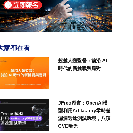
大家都在看
超越人類監督：前沿 AI
時代的新挑戰與應對
JFrog證實：OpenAI模
型利用Artifactory零時差
漏洞逃逸測試環境，八項
CVE曝光