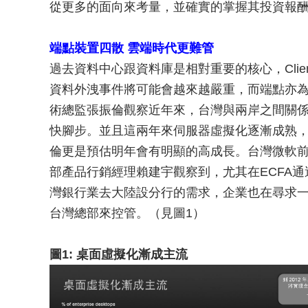
從更多的面向來考量，並確實的掌握其投資報
端點裝置四散 雲端時代更難管
過去資料中心跟資料庫是相對重要的核心，Cli
資料外洩事件將可能會越來越嚴重，而端點亦為一
術總監張振倫觀察近年來，台灣與兩岸之間關
快腳步。並且這兩年來伺服器虛擬化逐漸成熟
倫更是預估明年會有明顯的高成長。台灣微軟
部產品行銷經理賴建宇觀察到，尤其在ECFA
灣銀行業去大陸設分行的需求，企業也在尋求
台灣總部來控管。（見圖1）
圖1: 桌面虛擬化漸成主流