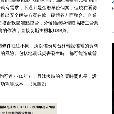
確實的阻隔端點外洩的可能，因此開始有比較多的
去就有需求，不過都是金融單位個案，但現在看得
式推出安全解決方案在軟、硬體各方面整合。企業
是搭配軟體端點控管，分發給總經理或高階主管應
脆的作法，直接切斷主機板USB線。
軟硬體條件往往不同，所以備份每台終端設備裡的資料
損的風險。包括地震或災害發生時，都可能造成營
ient約可達7~10年），且汰換時的佈署時間也長，設
功耗等成本。（見圖2）