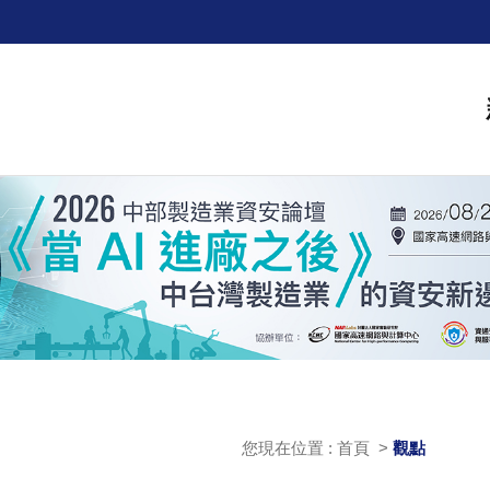
您現在位置 : 首頁 >
觀點