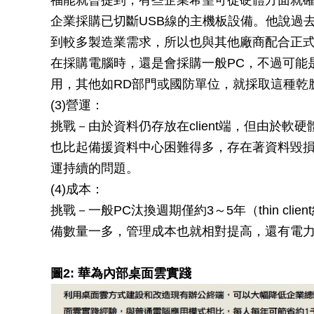
福能就曾提到，有些企業希望可從硬體方面就
企業採購已切斷USB線的主機板設備。他說過
到較多製造業需求，所以也與其他廠商配合正
在採購電腦時，還是會採購一般PC，不過可能
用，其他如RD部門或國防單位，就採取這種乾
(3)營運：
挑戰－由於資料仍存放在client端，但由於
也比起備援資料中心困難得多，存在著資料毀
運持續的問題。
(4)成本：
挑戰－一般PC汰換週期僅約3～5年（thin cl
備數量一多，管理成本也就相對提高，還有電力
圖2: 華為內部桌面雲實踐