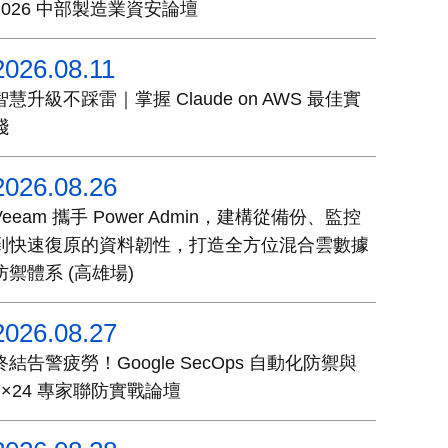
2026 中部製造業資安論壇
2026.08.11
智慧升級不踩雷｜掌握 Claude on AWS 最佳實
踐
2026.08.26
Veeam 攜手 Power Admin，建構從備份、監控
到快速復原的資料韌性，打造全方位混合雲數據
防禦體系 (高雄場)
2026.08.27
終結告警疲勞！Google SecOps 自動化防禦與
7×24 專家聯防實戰論壇