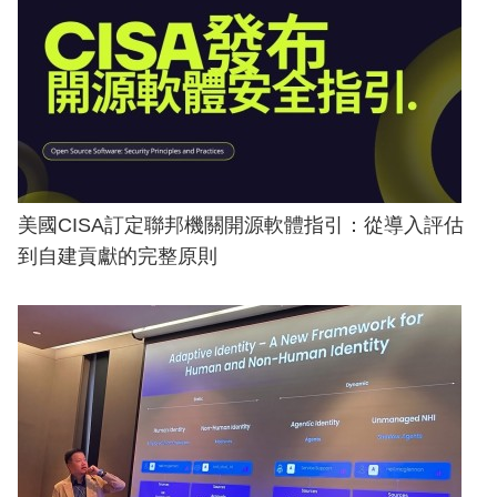
美國CISA訂定聯邦機關開源軟體指引：從導入評估
到自建貢獻的完整原則