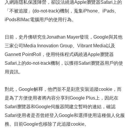
入網路隱私保護陣營，卻設法繞過
Apple
瀏覽器
Safari
上的
「不被追蹤」
(do-not-track)
機制，蒐集
iPhone
、
iPads
、
iPods
和
Mac
電腦用戶的使用行為。
日前，史丹佛研究生
Jonathan Mayer
發現，
Google
與其他
三家公司
Media Innovation Group
、
Vibrant Media
以及
Gannett PointRoll
，
使用特殊程式碼
繞過
Apple
瀏覽器
Safari
上的
do-not-track
機制，以獲得
Safari
瀏覽器用戶的使
用資訊。
對此，
Google
解釋，他們並不是刻意安裝追蹤
cookie
，而
是為了方便使用者將內容分享到
Google Plus
上，因此在
Safari
瀏覽器和
Google
伺服器間建立暫時的連結，確認
Safari
使用者是否曾經登入
Google
和選擇使用這種個人化服
務。目前
Google
也移除了此追蹤
cookie
。