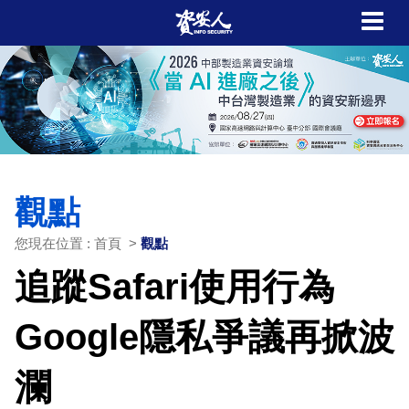
觀點
您現在位置 : 首頁 >
觀點
追蹤Safari使用行為
Google隱私爭議再掀波
瀾