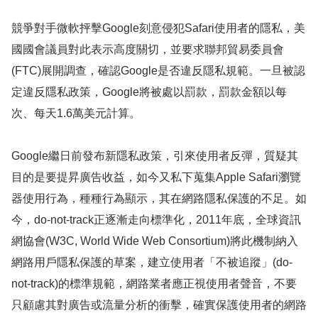
競爭對手微軟抨擊
Google
刻意侵犯
Safari
使用者的隱私，美
國國會議員對此表示高度關切，並要求聯邦貿易委員會
(FTC)
展開調查，確認
Google
是否違反隱私規範。一旦被認
定違反隱私政策，
Google
將被處以罰款，罰款金額以每
次、每天
1.6
萬美元計算。
Google
繼日前發布新隱私政策，引來使用者反彈，質疑其
目的是要提昇廣告收益，如今又私下蒐集
Apple Safari
瀏覽
器使用行為，種種行為顯示，其在網路隱私保護的不足。如
今，
do-not-track
正逐漸走向標準化，
2011
年底，全球資訊
網協會
(W
3C
, World Wide Web Consortium)
將此機制納入
網路用戶隱私保護的草案，建立使用者「
不被追蹤」
(do-
not-track)
的標準規範
，網路業者應正視使用者聲音，不要
只顧慮其對廣告或流量分析的衝擊，確實保護使用者的網路