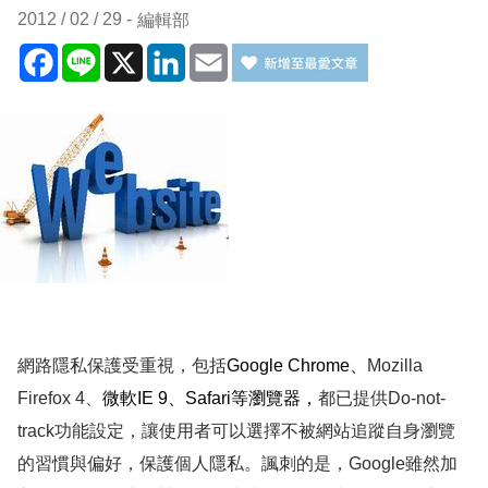
2012 / 02 / 29
編輯部
Facebook
Line
X
LinkedIn
Email
網路隱私保護受重視，包括
Google Chrome
、
Mozilla
Firefox 4
、
微軟
IE 9
、
Safari
等瀏覽器，
都已提供
Do-not-
track
功能設定，讓使用者可以選擇不被網站追蹤自身瀏覽
的習慣與偏好，保護個人隱私。諷刺的是，
Google
雖然加