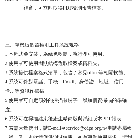
視窗，可立即取得
PDF
檢測報告檔案。
三、
單機版個資檢測工具系統規格
1.
本程式免安裝，為綠色軟體，執行即可使用。
2.
使用者可使用樹狀結構選取檔案或資料夾。
3.
系統提供檔案格式清單，包含了常見
office
等相關軟體。
4.
系統可針對電話、手機、
Email
、身份證、地址、信用
卡…等資訊作掃描。
5.
使用者可自定額外的掃描關鍵字，增加個資掃描的準確
度。
6.
系統可在掃描結束後產生精簡版與詳細版本
PDF
報表。
7.
若需大量使用，請
E-mail
至
service@cdpa.org.tw
申請專屬帳
號。又，本軟體僅供測試使用，如有商業使用需求，請利