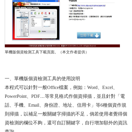
單機版個資檢測工具下載頁面。（本文作者提供）
一、單機版個資檢測工具的使用說明
本程式可以針對一般
Office
檔案，例如：
Word
、
Excel
、
PowerPoint
、
PDF
…等常見格式作個資掃描，並且針對「電
話、手機、
Email
、身份證、地址、信用卡」等
6
種個資作規
則掃描，以補足一般關鍵字掃描的不足，倘若使用者覺得個
資檢測的欄位不夠，還可自訂關鍵字，自行增加額外的資訊
查詢。