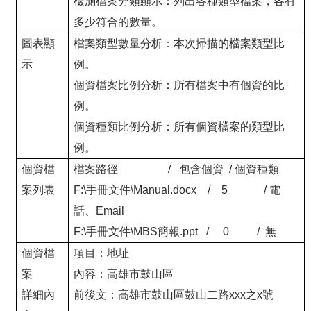
檢測檔案分類顯示：列出各種類型檔案，各有
多少符合的數量。
圖表顯
檔案類型數量分析：本次掃描的檔案類型比
示
例。
個資檔案比例分析：所有檔案中有個資的比
例。
個資種類比例分析：所有個資檔案的類型比
例。
個資檔
檔案路徑
/
包含個資
/
個資種類
案列表
F:\
手冊文件
\Manual.docx
/
5
/
電
話、
Email
F:\
手冊文件
\MBS
簡報
.ppt
/
0
/
無
個資檔
項目：地址
案
內容：高雄市鼓山區
詳細內
前後文：高雄市鼓山區鼓山二路
xxx
之
x
號