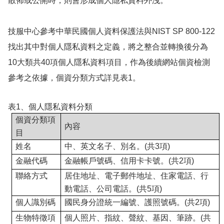
散佈或公開時，則會形成個人隱私資料外洩。
技服中心參考中華民國個人資料保護法與
NIST SP 800-122
找出其中對個人隱私資料之定義，將之整合並轉換後分為
10
大類共
40
項個人隱私資料項目，作為後續網站個資檢測
參考之依據
，個資分類方式詳見表
1
。
表
1
、個人隱私資料分類
個資分類項
內容
目
姓名
中、英文名子、別名。
(
共
3
項
)
金融代碼
金融帳戶號碼、信用卡卡號。
(
共
2
項
)
聯絡方式
居住地址、電子郵件地址、住家電話、行
動電話、公司電話。
(
共
5
項
)
個人識別碼
國民身分證統一編號、護照號碼。
(
共
2
項
)
生物特徵項
個人照片、指紋、聲紋、基因、筆跡。
(
共