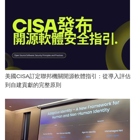
美國CISA訂定聯邦機關開源軟體指引：從導入評估
到自建貢獻的完整原則