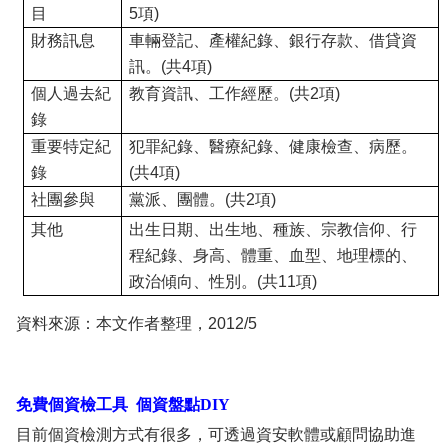
目
5
項
)
財務訊息
車輛登記、產權紀錄、銀行存款、借貸資
訊。
(
共
4
項
)
個人過去紀
教育資訊、工作經歷。
(
共
2
項
)
錄
重要特定紀
犯罪紀錄、醫療紀錄、健康檢查、病歷。
錄
(
共
4
項
)
社團參與
黨派、團體。
(
共
2
項
)
其他
出生日期、出生地、種族、宗教信仰、行
程紀錄、身高、體重、血型、地理標的、
政治傾向、性別。
(
共
11
項
)
資料來源：本文作者整理，
2012/5
免費個資檢工具
個資盤點
DIY
目前個資檢測方式有很多，可透過資安軟體或顧問協助進