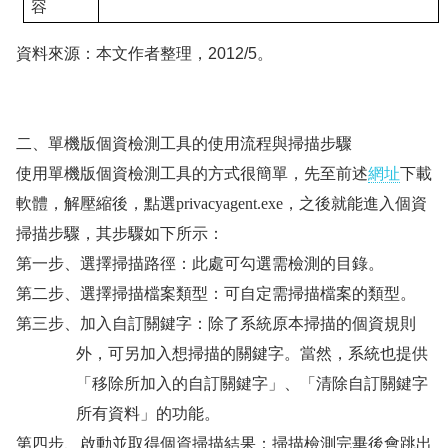
容
資料來源：本文作者整理，
2012/5
。
二、
單機版個資檢測工具的使用流程與掃描步驟
使用單機版個資檢測工具的方式很簡單，先至前述
網址
下載
軟體，解壓縮後，點選
privacyagent.exe
，之後就能進入個資
掃描步驟，其步驟如下所示：
第一步、選擇掃描路徑：此處可勾選需檢測的目錄。
第二步、選擇掃描檔案類型：可自定需掃描檔案的類型。
第三步、加入自訂關鍵字：除了系統原本掃描的個資規則
外，可另加入想掃描的關鍵字。當然，系統也提供
「移除所加入的自訂關鍵字」、「清除自訂關鍵字
所有資料」的功能。
第四步、啟動並取得個資掃描結果：掃描檢測完畢後會跳出