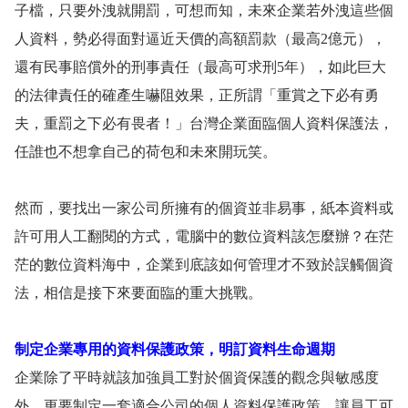
子檔，只要外洩就開罰，可想而知，未來企業若外洩這些個
人資料，勢必得面對逼近天價的高額罰款（最高
2
億元），
還有民事賠償外的刑事責任（最高可求刑
5
年），如此巨大
的法律責任的確產生嚇阻效果，正所謂「重賞之下必有勇
夫，重罰之下必有畏者！」台灣企業面臨個人資料保護法，
任誰也不想拿自己的荷包和未來開玩笑。
然而，要找出一家公司所擁有的個資並非易事，紙本資料或
許可用人工翻閱的方式，電腦中的數位資料該怎麼辦？在茫
茫的數位資料海中，企業到底該如何管理才不致於誤觸個資
法，相信是接下來要面臨的重大挑戰。
制定企業專用的資料保護政策，明訂資料生命週期
企業除了平時就該加強員工對於個資保護的觀念與敏感度
外，更要制定一套適合公司的個人資料保護政策，讓員工可