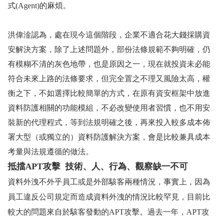
式
(Agent)
的麻煩。
洪偉淦認為，處在現今這個階段，企業不適合花大錢採購資
安解決方案，除了上述問題外，部份法條規範不夠明確，仍
有模糊不清的灰色地帶，也是原因之一，現在就投資未必能
符合未來上路的法條要求，但完全置之不理又風險太高，權
衡之下，不如選擇比較簡單的方式，在原有資安框架中放進
資料防護相關的功能模組，不必改變使用者習慣，也不用安
裝新的代理程式，等到法規明確之後，再來投入較多成本佈
署大型（或獨立的）資料防護解決方案，會是比較兼具成本
考量與法規遵循的做法。
抵擋
APT
攻擊
技術、人、行為、觀察缺一不可
資料外洩不外乎員工或是外部駭客兩種情況，事實上，因為
員工違反公司規定而造成資料外洩的情況比較罕見，目前比
較大的問題來自於駭客發動的
APT
攻擊。過去一年，
APT
攻