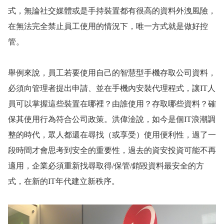
式，無論社交媒體或是手持裝置都有很高的資料外洩風險，
在無法完全禁止員工使用的情況下，唯一方式就是做好控
管。
舉例來說，員工若要使用自己的智慧型手機存取公司資料，
必須向管理者提出申請、並在手機內安裝代理程式，讓
IT
人
員可以掌握這些裝置在哪裡？由誰使用？存取哪些資料？確
保其使用行為符合公司政策。洪偉淦說，如今是個
IT
浪潮調
整的時代，眾人都還在尋找（或享受）使用便利性，過了一
段時間才會思考到安全的重要性，過去的資安投資可能不再
適用，企業必須重新找尋取得
/
保管
/
銷毀資料最安全的方
式，在新的
IT
年代建立新秩序。