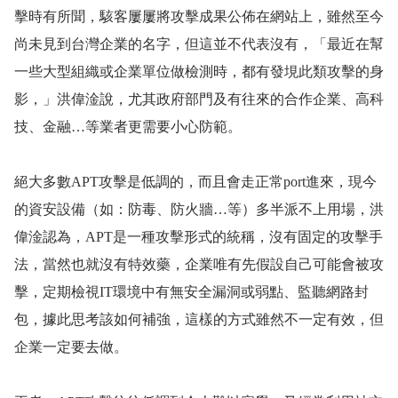
擊時有所聞，駭客屢屢將攻擊成果公佈在網站上，雖然至今
尚未見到台灣企業的名字，但這並不代表沒有，「最近在幫
一些大型組織或企業單位做檢測時，都有發垷此類攻擊的身
影，」洪偉淦說，尤其政府部門及有往來的合作企業、高科
技、金融
…
等業者更需要小心防範。
絕大多數
APT
攻擊是低調的，而且會走正常
port
進來，現今
的資安設備（如：防毒、防火牆
…
等）多半派不上用場，洪
偉淦認為，
APT
是一種攻擊形式的統稱，沒有固定的攻擊手
法，當然也就沒有特效藥，企業唯有先假設自己可能會被攻
擊，定期檢視
IT
環境中有無安全漏洞或弱點、監聽網路封
包，據此思考該如何補強，這樣的方式雖然不一定有效，但
企業一定要去做。