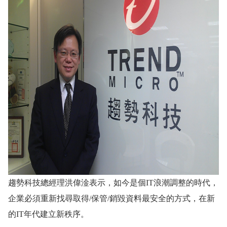
趨勢科技總經理洪偉淦表示，
如今是個
IT
浪潮調整的時代，
企業必須重新找尋取得
/
保管
/
銷毀資料最安全的方式，在新
的
IT
年代建立新秩序。