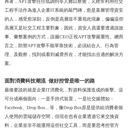
再者，
APT
攻擊往往低調到令人難以察覺，又經常利用社交
工程手法作為進入企業
IT
系統的敲門磚，愈是基層管理資安
的人，感受愈深刻，反倒是高層並不重視此現象，偏偏這些
高層又是社交工程主要對象，因此，資安人員還要透過說故
事、彙整案例的方式，說服
CEO
正視
APT
攻擊嚴重性。總而
言之，防禦
APT
攻擊不能單靠技術，必須結合人、行為管
理、及觀察，找到或看到威脅所在，才能找出合適的解決方
案。
面對消費科技潮流
做好控管是唯一的路
最後要談的就是企業
IT
消費化，對資料保護造成的衝擊。這
可分成兩個面向：一是手持式裝置，一是社交媒體如：
Facebook
、
Drop Box
…
等，像
Drop Box
原是提供給消費者個
人使用的雲端儲存空間，但現在也有企業透過它來交換資
料，企業並非不能運用這些社交工具，而是要思考控管方