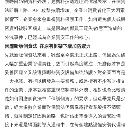
護轉向防制資料外洩，趨勢科技總經理洪偉淦表示，在個資
法即將上路、
APT
攻擊持續增加、企業
IT
消費者化三大因素
影響下，企業愈來愈重視資料保護工作，如何避免個人或機
密資料被駭客竊走，或是因為內部員工疏失
/
故意而造成的
外洩事件，已經成為企業資安工作的核心。
因應新版個資法
在原有框架下增加防
禦力
先就新版個資法來看，雖然至今還未正式上路，但因為法條
大幅加重企業管理責任，故而引起高度關注，怎麼做才算是
妥善因應？又該選擇哪些資安設備加強防護？對企業而言是
一大挑戰。有些以研發為主要業務，或是擁有不少智財權文
件的企業，原本就相當重視防制資料外洩，相對也會比較清
楚如何因應個資法中「保護個資」的要求，但這畢竟只是少
數，絕大多數企業面對個資法仍舊像霧裡看花般摸不清頭
緒，就算制定好因應策略，也評估出需要導入的資安設備，
接下來還是得面對導入過程中、在每個端點設備安裝代理程