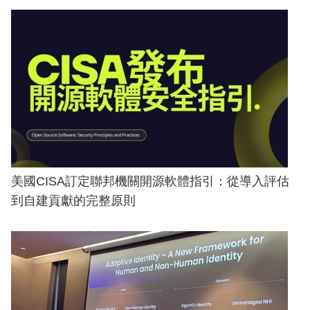
美國CISA訂定聯邦機關開源軟體指引：從導入評估
到自建貢獻的完整原則