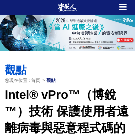
觀點
您現在位置 : 首頁 >
觀點
Intel® vPro™（博銳
™）技術 保護使用者遠
離病毒與惡意程式碼的