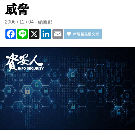
威脅
2006 / 12 / 04
編輯部
Facebook
Line
X
LinkedIn
Email