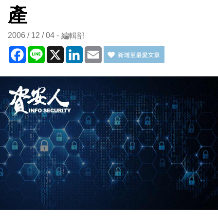
產
2006 / 12 / 04
編輯部
Facebook
Line
X
LinkedIn
Email