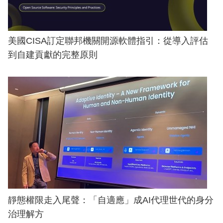
美國CISA訂定聯邦機關開源軟體指引：從導入評估
到自建貢獻的完整原則
靜態權限走入尾聲：「自適應」成AI代理世代的身分
治理解方