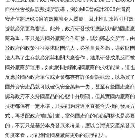
面往往會被錯誤數據所誤導，例如MIC曾統計2006台灣資
安產值將達600億的數據就令人質疑，因此推動政策引用數
據就必須更為審慎。此外，政府研發技術應該以輔助國產廠
商為重，不只是與國外廠商合作研發，誠如鄭志文所言，由
於政府的政策往往要求財團法人，必須自負盈虧，導致財團
法人為了生存就必須與相關大廠合作，結果研發成果反而被
國外廠商所運用，如此將間接削弱國廠商的技術能量，這也
反應於國內政府單位或企業都存有許多錯誤觀念，以為買了
國外資安產品就可以確保安全萬無一失，甚至有些國產廠商
認為政府不支持國產品的心態十分明顯，但其實國內廠商的
技術都保有一定水準，只要能夠透過垂直整合與橫向發展方
式，再搭配政府補助計畫，當然國產商的心態調整也是必要
的，不要只是基於本身發展來考量，應以台灣資安產業發展
角度來看，才能創造國產廠商更強的競爭能力。