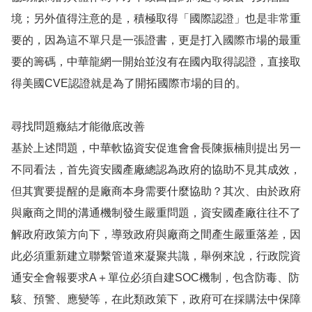
境；另外值得注意的是，積極取得「國際認證」也是非常重
要的，因為這不單只是一張證書，更是打入國際市場的最重
要的籌碼，中華龍網一開始並沒有在國內取得認證，直接取
得美國CVE認證就是為了開拓國際市場的目的。
尋找問題癥結才能徹底改善
基於上述問題，中華軟協資安促進會會長陳振楠則提出另一
不同看法，首先資安國產廠總認為政府的協助不見其成效，
但其實要提醒的是廠商本身需要什麼協助？其次、由於政府
與廠商之間的溝通機制發生嚴重問題，資安國產廠往往不了
解政府政策方向下，導致政府與廠商之間產生嚴重落差，因
此必須重新建立聯繫管道來凝聚共識，舉例來說，行政院資
通安全會報要求A＋單位必須自建SOC機制，包含防毒、防
駭、預警、應變等，在此類政策下，政府可在採購法中保障