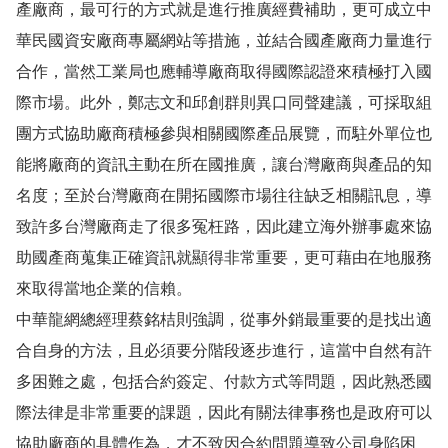
產廠商，最可行的方式就是進行推廣經費補助，更可成立中
華民國資安廠商專屬網站等措施，並結合國產廠商力量進行
合作，當然工業局也應輔導廠商取得國際認證來積極打入國
際市場。此外，鄭志文和邱創群則異口同聲建議，可採取組
團方式協助廠商積極參與相關國際產品展覽，而駐外單位也
能將廠商的資訊主動在所在國推廣，讓台灣廠商與產品的知
名度；至於台灣廠商在開拓國際市場往往缺乏相關訊息，導
致許多台灣廠商走了很多冤枉路，因此建立海外辦事處來協
助國產商蒐集正確資訊就顯得非常重要，更可藉由在地服務
來取得當地企業的信賴。
中華龍網總經理蔡銘桔則強調，從事外銷最重要的是找出適
合自身的方法，且必須要分階段逐步進行，這當中自然有許
多困難之處，包括合約簽定、付款方式等問題，因此熟悉國
際法律是非常重要的課題，因此有關法律事務也是政府可以
協助廠商的具體作為，才不致因合約問題導致公司身陷困