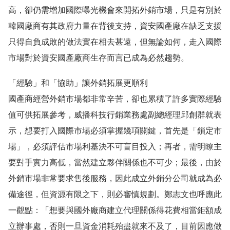
高，卻仍需增加國際曝光機會來開拓外銷市場，只是有別於
韓國廠商有其政府力量在背後支持，資安國產廠在缺乏支援
只得自負成敗的做法實在相去甚遠，但無論如何，走入國際
市場對於資安國產廠商生存而言已成為必然趨勢。
「經驗」和「協助」讓外銷拓展更順利
國產商經營外銷市場都非常辛苦，卻也累積了許多實際經驗
值可供拓展參考，威播科技行銷業務處副總經理邱創群就表
示，想要打入國際市場必須掌握幾項關鍵，首先是「鎖定市
場」，必須評估市場利基決不可盲目投入；再者，需明瞭主
要對手實力高低，當然建立夥伴關係也不可少；最後，由於
外銷市場非常要求售後服務，因此成立外銷分公司就成為必
備途徑，但資源有限之下，則必審慎規劃。鄭志文也呼應此
一觀點：「想要與國外廠商建立代理關係得花費相當鉅額成
立辦事處，否則一旦資金消耗殆盡就來不及了，目前因應做