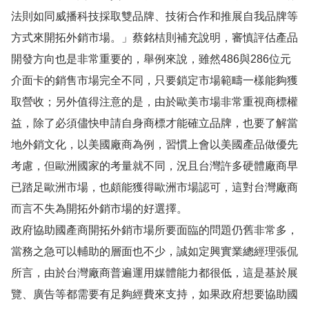
法則如同威播科技採取雙品牌、技術合作和推展自我品牌等
方式來開拓外銷市場。」蔡銘桔則補充說明，審慎評估產品
開發方向也是非常重要的，舉例來說，雖然486與286位元
介面卡的銷售市場完全不同，只要鎖定市場範疇一樣能夠獲
取營收；另外值得注意的是，由於歐美市場非常重視商標權
益，除了必須儘快申請自身商標才能確立品牌，也要了解當
地外銷文化，以美國廠商為例，習慣上會以美國產品做優先
考慮，但歐洲國家的考量就不同，況且台灣許多硬體廠商早
已踏足歐洲市場，也頗能獲得歐洲市場認可，這對台灣廠商
而言不失為開拓外銷市場的好選擇。
政府協助國產商開拓外銷市場所要面臨的問題仍舊非常多，
當務之急可以輔助的層面也不少，誠如定興實業總經理張侃
所言，由於台灣廠商普遍運用媒體能力都很低，這是基於展
覽、廣告等都需要有足夠經費來支持，如果政府想要協助國