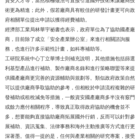
資安人才等，當然積極做法可直接引進國外技術來讓廠商技
術更為精進；此外，假若廠商具有較佳的研發計畫更可向政
府相關單位提出申請以獲得經費補助。
經濟部工業局林華宇祕書也表示，政府單位為了協助國產廠
商，目前除了成立「安全產業辦公室」來進行相關諮詢服
務，也進行許多示範性計畫，如科專補助等。
工研院系統中心丁立華博士則補充說明，其他措施包括篩選
利基型產品進行補助、製作廠商名錄和進行策略聯盟等來提
供國產廠商更完善的資源輔助與規劃等。類似政府政策自然
可以提供廠商爭取協助的參考，但相較於申請流程複雜的研
發補助或租稅減免等措施，一般資安國產廠商多半沒有竅門
或餘力應付相關程序，導致真正取得政府協助的機會並不
多，想要能夠直接協助廠商拓展國外行銷，反而可以針對參
展補助、資訊蒐集、法律事務和海外主動推廣等方式進行更
深著墨。值得一提的是，任何與產業相關的研究專案，接受