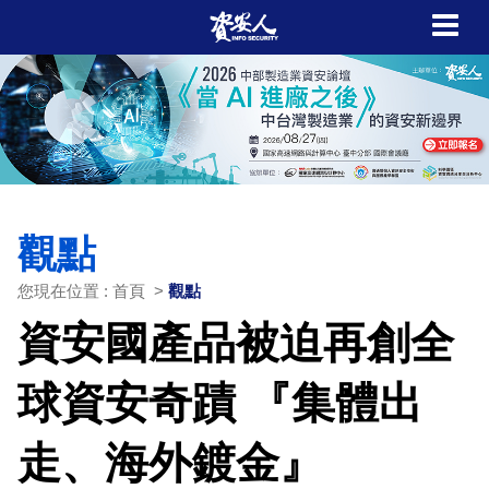
觀點
您現在位置 : 首頁 >
觀點
資安國產品被迫再創全
球資安奇蹟 『集體出
走、海外鍍金』