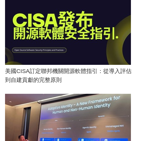
美國CISA訂定聯邦機關開源軟體指引：從導入評估
到自建貢獻的完整原則