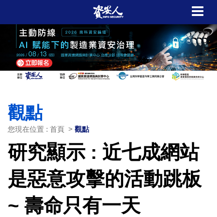
觀點
您現在位置 : 首頁 >
觀點
研究顯示 : 近七成網站
是惡意攻擊的活動跳板
~ 壽命只有一天