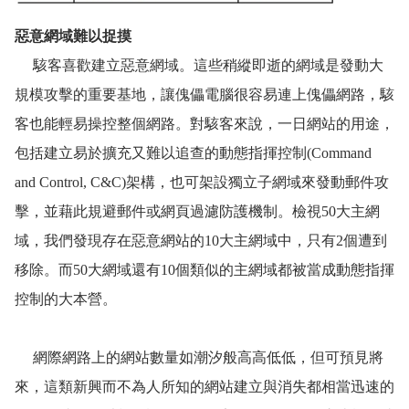
惡意網域難以捉摸
駭客喜歡建立惡意網域。這些稍縱即逝的網域是發動大
規模攻擊的重要基地，讓傀儡電腦很容易連上傀儡網路，駭
客也能輕易操控整個網路。對駭客來說，一日網站的用途，
包括建立易於擴充又難以追查的動態指揮控制(Command
and Control, C&C)架構，也可架設獨立子網域來發動郵件攻
擊，並藉此規避郵件或網頁過濾防護機制。檢視50大主網
域，我們發現存在惡意網站的10大主網域中，只有2個遭到
移除。而50大網域還有10個類似的主網域都被當成動態指揮
控制的大本營。
網際網路上的網站數量如潮汐般高高低低，但可預見將
來，這類新興而不為人所知的網站建立與消失都相當迅速的