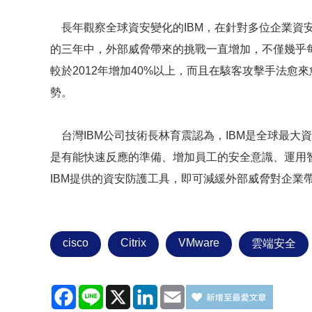
長年觀察全球資安變化的IBM，在針對多位企業資安
的三年中，外部威脅帶來的挑戰一直增加，不僅幾乎
較於2012年增加40%以上，而且在駭客攻擊手法
勢。
台灣IBM公司技術長林育震認為，IBM是全球最大
是有能快速反應的準備、增加員工的安全意識、運用智
IBM提供的資安防護工具，即可減緩外部威脅對企業
cisco
Citrix
VMware
雲端安全
Facebook
Line
X
LinkedIn
Email