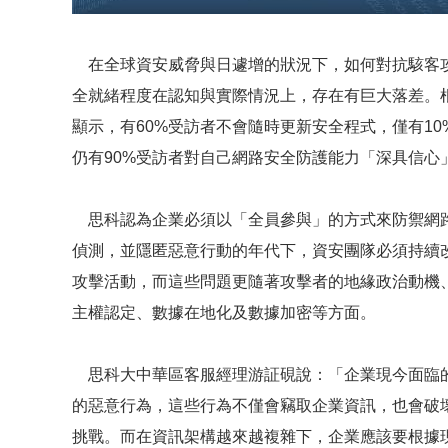
在全球資安威脅與日遽增的狀況下，如何對抗駭客攻
全就緒程度在認知與實際情況上，存在有巨大落差。根據
顯示，有60%受訪者不會隨時更新安全程式，僅有10
仍有90%受訪者對自己網路安全防護能力「深具信心
思科認為企業必須以「全員參與」的方式來防禦網路
偵測，並隱匿惡意行動的年代下，資安團隊必須持續
攻擊活動，而這些問題更隨著攻擊者的地緣政治動機
主權認定、數據在地化及數據加密等方面。
思科大中華區客服經理游証硯說：「企業現今面臨的
的惡意行為，這些行為不僅會竊取企業資訊，也會破
挑戰。而在資訊架構越來越複雜下，企業應該要根據