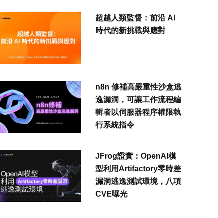
超越人類監督：前沿 AI
時代的新挑戰與應對
n8n 修補高嚴重性沙盒逃
逸漏洞，可讓工作流程編
輯者以伺服器程序權限執
行系統指令
JFrog證實：OpenAI模
型利用Artifactory零時差
漏洞逃逸測試環境，八項
CVE曝光