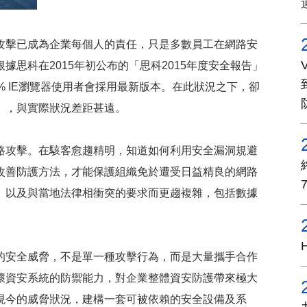
擊已成為企業每個人的責任，只是多數員工在網路安
思科在2015年初公布的「思科2015年度安全報告」
% IE瀏覽器使用者會採用最新版本。在此狀況之下，卻
」，與實際狀況差距甚遠。
攻擊。在駭客愈趨精明，知道如何利用安全漏洞規避
改善防護方法，才能保護組織免於遭受日益精良的網路
、以及與當地法律相衝突的要求而更趨複雜，包括數據
安全威脅，不是單一種攻擊行為，而是大量攜手合作
壞資安系統的防禦能力，對企業整體資安防護帶來極大
現今的威脅狀況，建構一套可被依賴的安全設備及系