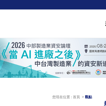
您現在位置 : 首頁 >
觀點