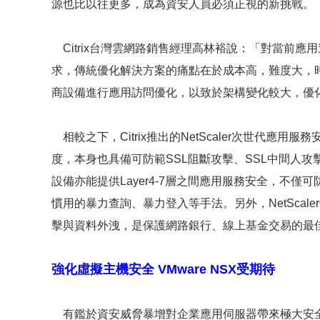
源也比以往更多，成為資安人員必須正視的新挑戰。
Citrix台灣雲網路銷售經理高林裕說：「對當前
求，傳統優化解決方案的痛點在於成本高，難度大，
商設備進行應用訪問優化，以致於架構變化較大，優
相較之下，Citrix推出的NetScaler次世代應用
度，本身也具備可防範SSL阻斷攻擊、SSL中間人
設備亦能提供Layer4-7層之間應用服務安全，不僅
慣用的暴力查詢、暴力登入等手法。另外，NetScal
擊與資料外洩，是保護網路銀行、線上基金交易的最
強化虛擬主機安全 VMware NSX受期待
有鑑於資安威脅暴增對企業應用伺服器帶來極大安全