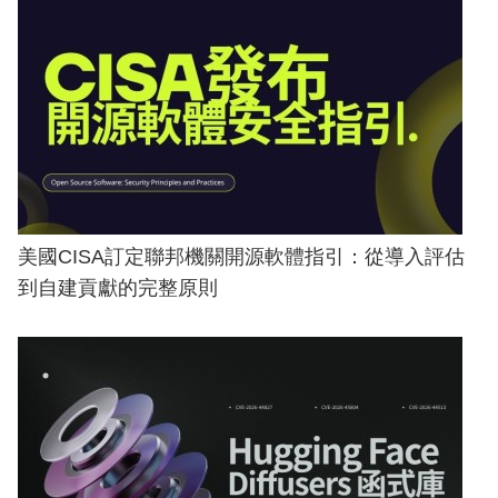
美國CISA訂定聯邦機關開源軟體指引：從導入評估
到自建貢獻的完整原則