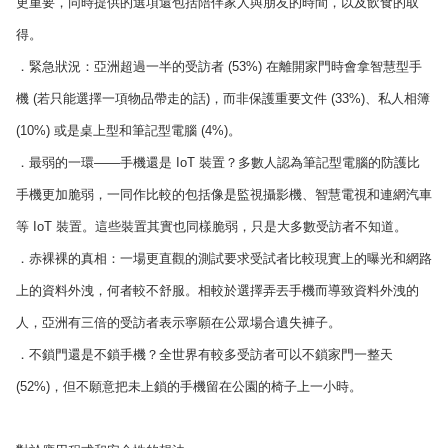
更重要，同時提供的選項還包括陪伴家人與朋友的時間，以及飲食的取
得。
．緊急狀況：亞洲超過一半的受訪者 (53%) 在離開家門時會拿智慧型手
機 (若只能選擇一項物品帶走的話)，而非保護重要文件 (33%)、私人相簿
(10%) 或是桌上型和筆記型電腦 (4%)。
．最弱的一環——手機還是 IoT 裝置？多數人認為筆記型電腦的防護比
手機更加脆弱，一同作比較的包括像是監視攝影機、智慧電視和連網汽車
等 IoT 裝置。這些裝置其實也同樣脆弱，只是大多數受訪者不知道。
．赤裸裸的真相：一場更直觀的測試要求受試者比較現實上的曝光和網路
上的資料外洩，何者較不舒服。相較於選擇弄丟手機而導致資料外洩的
人，亞洲有三倍的受訪者表示寧願在公眾場合遺失褲子。
．不鎖門還是不鎖手機？全世界有較多受訪者可以不鎖家門一整天
(52%)，但不願意把未上鎖的手機留在公園的椅子上一小時。