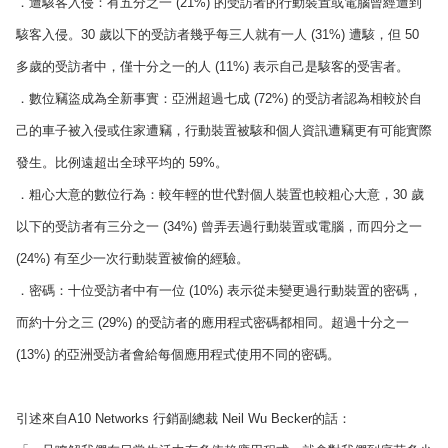
．遭駭客入侵：有五分之一 (21%) 的受訪者的行動裝置或電腦曾經遭到
駭客入侵。30 歲以下的受訪者幾乎每三人就有一人 (31%) 遭駭，但 50
多歲的受訪者中，僅十分之一的人 (11%) 表示自己是駭客的受害者。
．數位竊盜成為全新事實：亞洲超過七成 (72%) 的受訪者認為相較於自
己的車子被入侵或住家遭竊，行動裝置被駭和個人資訊遭竊更有可能實際
發生。比例遠超出全球平均的 59%。
．粗心大意的數位行為：較年輕的世代對個人裝置也較粗心大意，30 歲
以下的受訪者有三分之一 (34%) 曾弄丟過行動裝置或電腦，而四分之一
(24%) 有至少一次行動裝置被偷的經驗。
．密碼：十位受訪者中有一位 (10%) 表示從未變更過行動裝置的密碼，
而約十分之三 (29%) 的受訪者的應用程式密碼都相同。超過十分之一
(13%) 的亞洲受訪者會給每個應用程式使用不同的密碼。
引述來自A10 Networks 行銷副總裁 Neil Wu Becker的話：