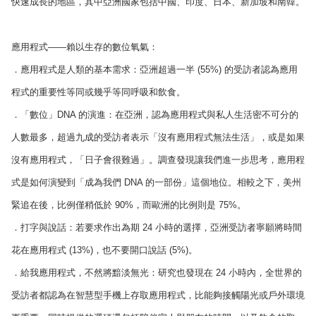
快速成長的地區，其中亞洲國家包括中國、印度、日本、新加坡和南韓。
應用程式——賴以生存的數位氧氣：
．應用程式是人類的基本需求：亞洲超過一半 (55%) 的受訪者認為應用
程式的重要性等同或幾乎等同呼吸和飲食。
．「數位」DNA 的演進：在亞洲，認為應用程式與私人生活密不可分的
人數最多，超過九成的受訪者表示「沒有應用程式無法生活」，或是如果
沒有應用程式，「日子會很難過」。調查發現讓我們進一步思考，應用程
式是如何演變到「成為我們 DNA 的一部份」這個地位。相較之下，美州
緊追在後，比例僅稍低於 90%，而歐洲的比例則是 75%。
．打字與說話：若要求作出為期 24 小時的選擇，亞洲受訪者寧願將時間
花在應用程式 (13%)，也不要開口說話 (5%)。
．給我應用程式，不然將黯淡無光：研究也發現在 24 小時內，全世界的
受訪者都認為在智慧型手機上存取應用程式，比能夠接觸陽光或戶外環境