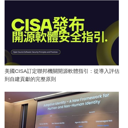
美國CISA訂定聯邦機關開源軟體指引：從導入評估
到自建貢獻的完整原則