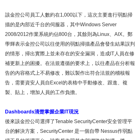
該金控公司員工人數約在1,000以下，這次主要進行弱點掃
描的是內部近千台的伺服器，其中Windows Server
2008/2012作業系統約佔800台，其餘則為Linux、AIX。鄭
學輝表示金控公司以往使用的弱點掃描產品會發生結果誤判
的情形，掃出實際上並未存在的安全漏洞，造成IT人員在修
補更新上的困擾。在法規遵循的要求上，以往產品在分析報
告的內容格式上不易修改，難以製作出符合法規的稽核報
告，需要資安人員自Excel的表格中手動修改、跟進、複
製、貼上，增加人員的工作負擔。
Dashboards清楚掌握企業IT現況
後來該金控公司選擇了Tenable SecurityCenter安全管理平
台的解決方案，SecurityCenter 是一個自帶 Nessus作弱點