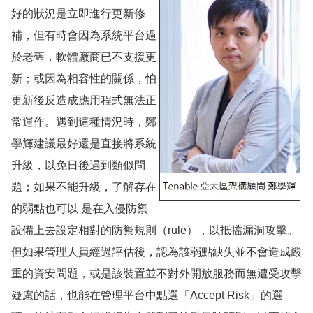
好的狀況是立即進行更新修
補，但有時會因為系統平台過
於老舊，軟體廠商已不支援更
新；或因為相容性的關係，怕
更新後反造成應用程式無法正
常運作。遇到這種情況時，鄭
學輝建議最好還是直接將系統
升級，以免日後遇到類似問
題；如果不能升級，了解存在
的弱點也可以 是在入侵防禦
設備上去設定相對的防禦規則（rule），以抵擋漏洞攻擊。
但如果管理人員經過評估後，認為該弱點缺失並不會造成嚴
重的資安問題，或是該裝置並不對外開放服務而無遭受攻擊
疑慮的話，也能在管理平台中點選「Accept Risk」的選