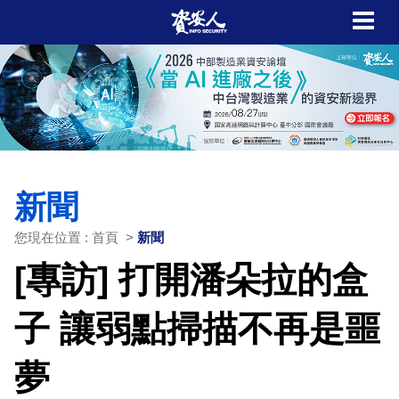
新聞
您現在位置 : 首頁 >
新聞
[專訪] 打開潘朵拉的盒
子 讓弱點掃描不再是噩
夢