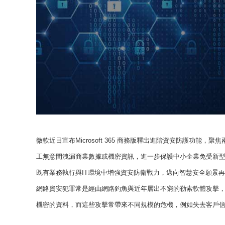
微軟近日宣布Microsoft 365 商務版釋出進階資安防護功
工無意間洩漏商業數據或機密資訊，進一步保護中小企業免受新
既有業務執行與IT環境中增強資安防衛戰力，邁向智慧安全願景
網路資安犯罪常是經由網路釣魚與近年層出不窮的勒索軟體攻擊
機密的資料，而這些攻擊常帶來不同規模的危機，例如失去客戶