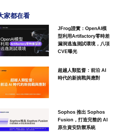
大家都在看
JFrog證實：OpenAI模
型利用Artifactory零時差
漏洞逃逸測試環境，八項
CVE曝光
超越人類監督：前沿 AI
時代的新挑戰與應對
Sophos 推出 Sophos
Fusion，打造完整的 AI
原生資安防禦系統