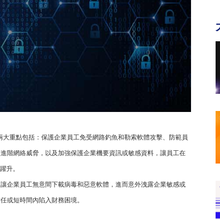
能，聚焦兩大重點包括：保護企業員工免受網路釣魚和勒索軟體攻擊、防範員
型進階網絡威脅，以及加強保護企業機要資訊或敏感資料，讓員工在
再躍升。
，讓企業員工無意間下載病毒和惡意軟體，進而意外洩露企業敏感或
信任或短時間內陷入財務困境。