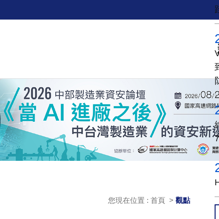
您現在位置 : 首頁 >
觀點