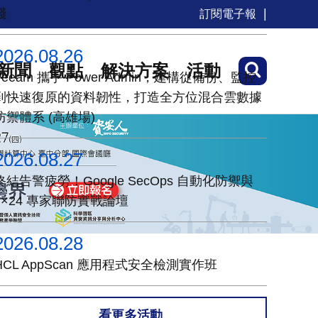
踐
訂閱電子報
2026.08.26
新聞
觀點
解決方案
活動
Veeam 攜手 Power Admin，建構從備份、監控
到快速復原的資料韌性，打造全方位混合雲數據
防禦體系 (高雄場)
2026.08.27
終結告警疲勞！Google SecOps 自動化防禦與
7×24 專家聯防實戰論壇
2026.08.28
HCL AppScan 應用程式安全檢測實作班
看更多活動