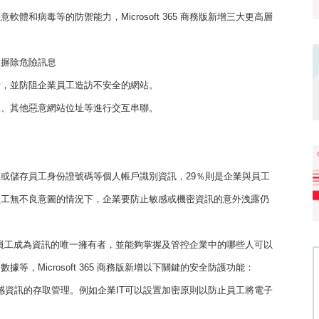
病毒等的防禦能力，Microsoft 365 商務版新增三大更高層
並摒除危險訊息
脅，並防阻企業員工造訪不安全的網站。
體、其他惡意網站位址等進行交互串聯。
集或儲存員工身份證號碼等個人帳戶識別資訊，29％則是企業與員工
員工無不良意圖的情況下，企業要防止敏感或機密資訊的意外洩露仍
企業及其員工成為資訊的唯一擁有者，並能夠掌握及管控企業中的哪些人可以
，Microsoft 365 商務版新增以下關鍵的安全防護功能：
敏感資訊的存取管理。例如企業IT可以設置加密原則以防止員工將電子