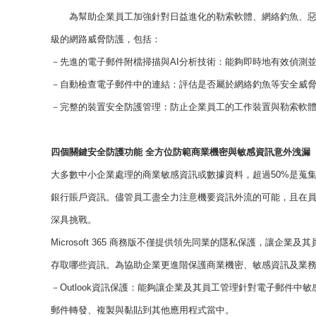
為幫助企業員工加強針對日益進化的勒索軟體、網絡釣魚、惡意軟體和
級的網路威脅防護，包括：
－先進的電子郵件附檔掃描與AI分析技術：能夠即時地有效偵測
－自動檢查電子郵件中的連結：評估是否屬於網絡釣魚等安全威
－完整的裝置安全防護管理：防止企業員工的工作裝置與勒索軟
四個關鍵安全防護功能 全方位防範商業機密與敏感資訊意外洩漏
大多數中小企業處理的商業敏感資訊或數據資料，超過50%是蒐
銀行賬戶資訊。儘管員工盡全力注意機要資訊外流的可能，且在
深具挑戰。
Microsoft 365 商務版不僅提供領先同業的隱私保護，讓
存取哪些資訊。為協助企業更進階保護商業機密、敏感資訊及業務數據等
－Outlook資訊保護：能夠讓企業及其員工管理針對電子郵件中
郵件轉發、複製與黏貼到其他應用程式當中。