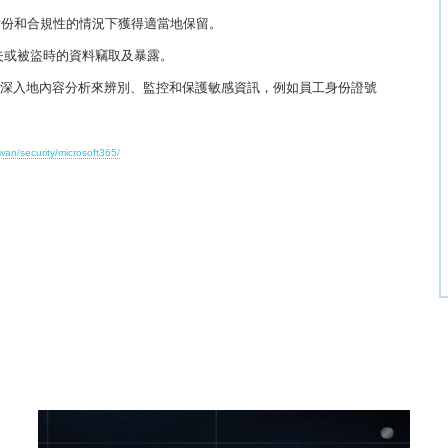
備份和合規性的情況下獲得適當地保留。
置遺失或被盜時的資料竊取及暴露。
政策：幫助企業透過深入地內容分析來辨別、監控和保護敏感資訊，例如員工身份證號
wan/security/microsoft365/