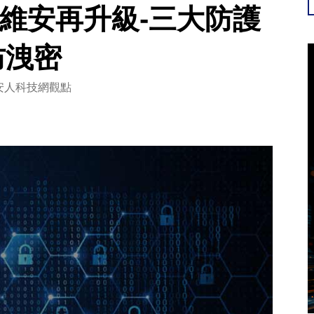
商務版維安再升級-三大防護
防洩密
安人科技網觀點