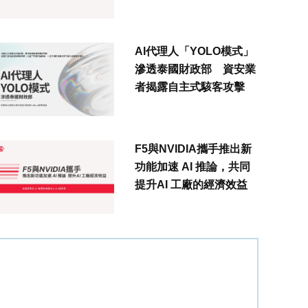
AI代理人「YOLO模式」
滲透泰國財政部 資安業
者揭露自主式駭客攻擊
F5與NVIDIA攜手推出新
功能加速 AI 推論，共同
提升AI 工廠的經濟效益