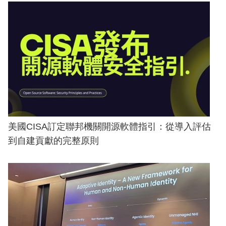
美國CISA訂定聯邦機關開源軟體指引：從導入評估
到自建貢獻的完整原則