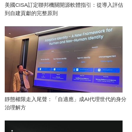
美國CISA訂定聯邦機關開源軟體指引：從導入評估
到自建貢獻的完整原則
靜態權限走入尾聲：「自適應」成AI代理世代的身分
治理解方