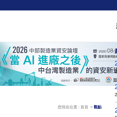
您現在位置 : 首頁 >
觀點