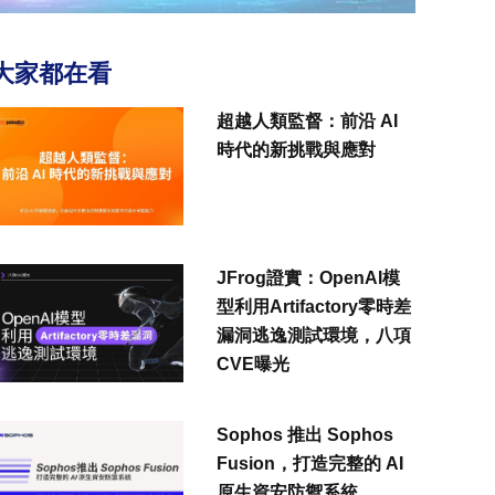
大家都在看
超越人類監督：前沿 AI
時代的新挑戰與應對
JFrog證實：OpenAI模
型利用Artifactory零時差
漏洞逃逸測試環境，八項
CVE曝光
Sophos 推出 Sophos
Fusion，打造完整的 AI
原生資安防禦系統