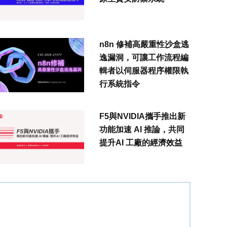
n8n 修補高嚴重性沙盒逃
逸漏洞，可讓工作流程編
輯者以伺服器程序權限執
行系統指令
F5與NVIDIA攜手推出新
功能加速 AI 推論，共同
提升AI 工廠的經濟效益