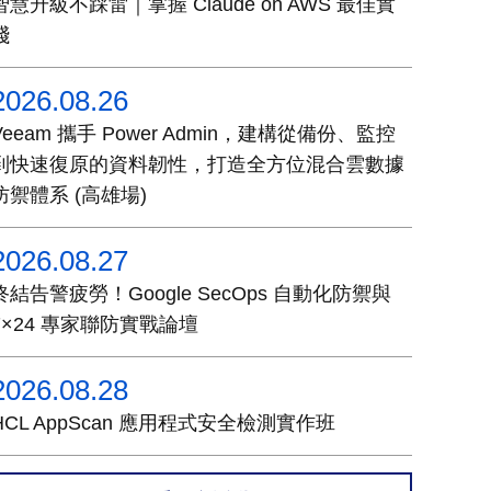
智慧升級不踩雷｜掌握 Claude on AWS 最佳實
踐
2026.08.26
Veeam 攜手 Power Admin，建構從備份、監控
到快速復原的資料韌性，打造全方位混合雲數據
防禦體系 (高雄場)
2026.08.27
終結告警疲勞！Google SecOps 自動化防禦與
7×24 專家聯防實戰論壇
2026.08.28
HCL AppScan 應用程式安全檢測實作班