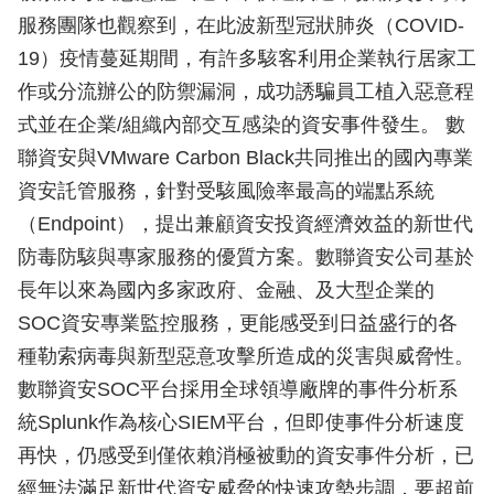
服務團隊也觀察到，在此波新型冠狀肺炎（COVID-
19）疫情蔓延期間，有許多駭客利用企業執行居家工
作或分流辦公的防禦漏洞，成功誘騙員工植入惡意程
式並在企業/組織內部交互感染的資安事件發生。 數
聯資安與VMware Carbon Black共同推出的國內專業
資安託管服務，針對受駭風險率最高的端點系統
（Endpoint），提出兼顧資安投資經濟效益的新世代
防毒防駭與專家服務的優質方案。數聯資安公司基於
長年以來為國內多家政府、金融、及大型企業的
SOC資安專業監控服務，更能感受到日益盛行的各
種勒索病毒與新型惡意攻擊所造成的災害與威脅性。
數聯資安SOC平台採用全球領導廠牌的事件分析系
統Splunk作為核心SIEM平台，但即使事件分析速度
再快，仍感受到僅依賴消極被動的資安事件分析，已
經無法滿足新世代資安威脅的快速攻勢步調，要超前