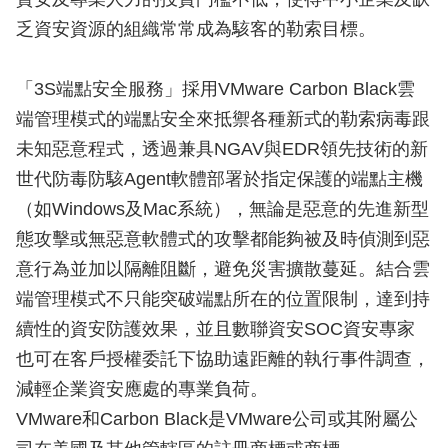
乏資安資源的組織常常成為駭客的勒索目標。
「3S端點安全服務」採用VMware Carbon Black雲
端管理模式的端點安全來抵禦各種新式的勒索病毒跟
未知惡意程式，透過兼具NGAV與EDR領先技術的新
世代防毒防駭Agent軟體部署於指定保護的端點主機
（如Windows及Mac系統），無論是惡意的先進新型
態攻擊或無惡意軟體式的攻擊都能夠被及時偵測到惡
意行為並加以隔離阻斷，避免災害擴散蔓延。結合雲
端管理模式不只能突破端點所在的位置限制，達到持
續性的資安防護效果，並且數聯資安SOC資安專家
也可在客戶授權委託下協助遠距離的執行事件調查，
減輕企業資安應處的專業負荷。
VMware和Carbon Black是VMware公司或其附屬公