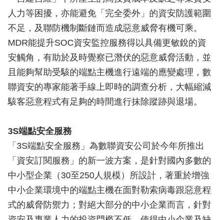
人力等困擾，亦能避免「完全委外」的資安防護範圍
不足，及聯防機制斷鏈而造成惡意威脅有機可乘。
MDR能提升SOC資安監控服務得以具備更敏銳的資
安觸角，有助於及時覺察已潛伏的惡意威脅活動，並
且能夠幫助受駭的端點主機進行遠端的應變處理，數
聯資安的專家能著手線上即時的調查分析，大幅縮減
駭客惡意程式有足夠的時間進行抹除蹤跡與退場。
3S端點安全服務
「3S端點安全服務」為數聯資安公司於今年所推出
「資安訂閱服務」的新一波方案，是針對國內多數的
中小型企業（30至250人規模）所設計，著重於增強
中小企業環境中的端點主機在面對勒索病毒跟惡意程
式的威脅防禦力；對絕大部分的中小企業而言，針對
資安及專業人力的投資門檻不低，使得中小企業及缺