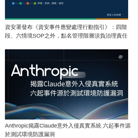
資安署發布《資安事件應變處理行動指引》：四階
段、六情境SOP之外，點名管理階層須負治理責任
Anthropic揭露Claude意外入侵真實系統 六起事件源
於測試環境防護漏洞