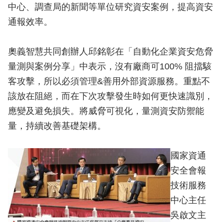
中心、調查局的新聞等單位研究資安案例，提高資安
通報效率。
奧義智慧共同創辦人邱銘彰在「自動化企業資安危脅
量測與案例分享」中表示，沒有廠商可100% 阻擋駭
客攻擊，所以必須管理&善用外部資源服務。重點不
該放在阻絕，而在下次攻擊發生時如何更快速識別，
應變及避免損失。將威脅可視化，量測資安防禦能
量，持續改善基礎架構。
國家資通
安全會報
技術服務
中心主任
吳啟文主