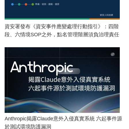
資安署發布《資安事件應變處理行動指引》：四階
段、六情境SOP之外，點名管理階層須負治理責任
Anthropic揭露Claude意外入侵真實系統 六起事件源
於測試環境防護漏洞