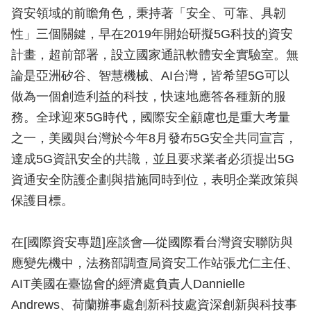
資安領域的前瞻角色，秉持著「安全、可靠、具韌
性」三個關鍵，早在2019年開始研擬5G科技的資安
計畫，超前部署，設立國家通訊軟體安全實驗室。無
論是亞洲矽谷、智慧機械、AI台灣，皆希望5G可以
做為一個創造利益的科技，快速地應答各種新的服
務。全球迎來5G時代，國際安全顧慮也是重大考量
之一，美國與台灣於今年8月發布5G安全共同宣言，
達成5G資訊安全的共識，並且要求業者必須提出5G
資通安全防護企劃與措施同時到位，表明企業政策與
保護目標。
在[國際資安專題]座談會—從國際看台灣資安聯防與
應變先機中，法務部調查局資安工作站張尤仁主任、
AIT美國在臺協會的經濟處負責人Dannielle
Andrews、荷蘭辦事處創新科技處資深創新與科技事