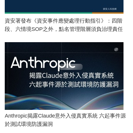
資安署發布《資安事件應變處理行動指引》：四階
段、六情境SOP之外，點名管理階層須負治理責任
Anthropic揭露Claude意外入侵真實系統 六起事件源
於測試環境防護漏洞