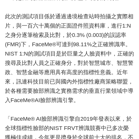
此次的測試項目係於通過邊境檢查站時拍攝之實際相
片，與一百六十萬個的正面證件照資料庫，進行1:N
之身分逐筆檢索及比對，於0.3% (0.003)的誤認率
(FMR)下，FaceMe®可達到98.11%之正確辨識率。
NIST 1:N的測試項目是於巨量之人臉資料中，正確的
搜尋及比對人員之正確身分，對於智慧城市、智慧警
政、智慧金融等應用具有高度的指標性意義。近年
來，訊連科技目前已與國內外指標性廠商策略聯盟，
於各種需要臉部辨識之實務需求的垂直行業領域中導
入FaceMe®AI臉部辨識引擎。
「FaceMe® AI臉部辨識引擎自2019年發表以來，於
全球指標性臉部的NIST FRVT辨識競賽中已多次榮
獲極佳成績，今年更是躋身於全球前十大的排名，不