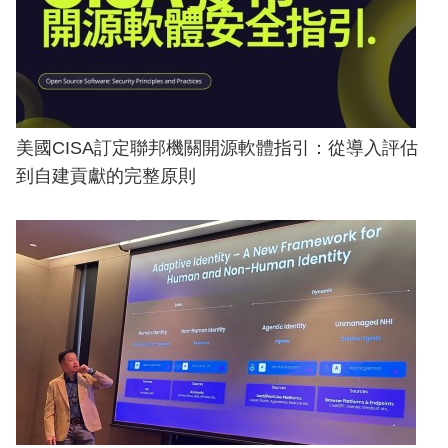
美國CISA訂定聯邦機關開源軟體指引：從導入評估
到自建貢獻的完整原則