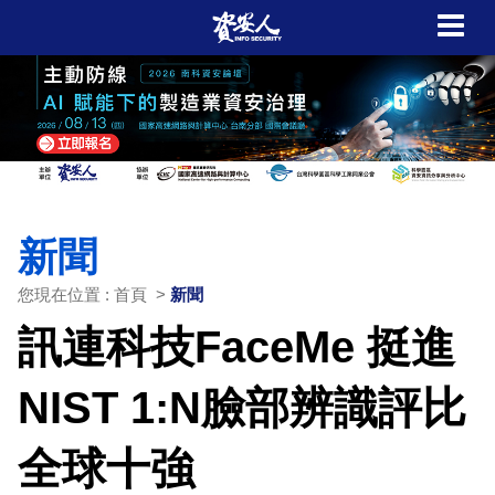
新聞
您現在位置 : 首頁 >
新聞
訊連科技FaceMe 挺進
NIST 1:N臉部辨識評比
全球十強