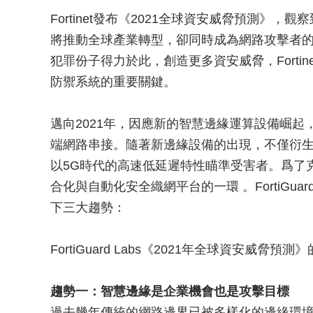
Fortinet發布《2021全球資安威脅預測》
將推動全球產業轉型，卻同時成為網路攻擊者
犯罪份子得力於此，創造更多資安威脅，Forti
防禦系統的重要關鍵。
邁向2021年，因應新的智慧邊緣運算設備崛
端網路串接。隨著新邊緣設備的出現，不僅衍
以5G時代的高速低延遲特性瞄準受害者。爲了
合化與自動化安全織網平台的一環 。FortiGuar
下三大趨勢：
FortiGuard Labs《2021年全球資安威脅
趨勢一：智慧邊緣是企業機會也是攻擊目標
過去幾年傳統的網路邊界已被多樣化的邊緣環境