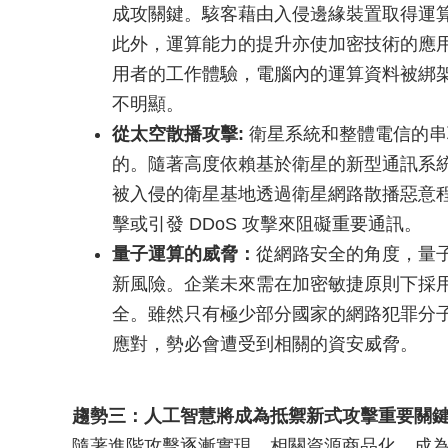
成攻關鍵。駭客藉由入侵邊緣裝置取得運
此外，運算能力的提升亦使加密技術的應用
用者的工作體驗，電腦內的運算資料被綁
不明顯。
從太空散播攻擊:
衛星系統和整體電信的串
的。隨著高度依賴基於衛星的新型通訊系
被入侵的衛星基地透過衛星網路散播惡意
擊或引發 DDoS 攻擊來阻礙重要通訊。
量子運算的威脅：
從網路安全的角度，量
新風險。企業未來需在加密敏捷原則下採
全。雖然只有極少部分國家的網路犯罪分
應對，勢必會遭受到相關的資安威脅。
趨勢三：人工智慧將成為抵禦新式攻擊重要關
隨著進階攻擊逐漸實現，相關資源商品化、成