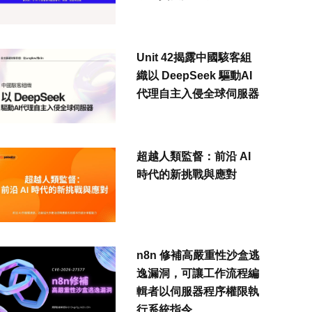
Unit 42揭露中國駭客組
織以 DeepSeek 驅動AI
代理自主入侵全球伺服器
超越人類監督：前沿 AI
時代的新挑戰與應對
n8n 修補高嚴重性沙盒逃
逸漏洞，可讓工作流程編
輯者以伺服器程序權限執
行系統指令