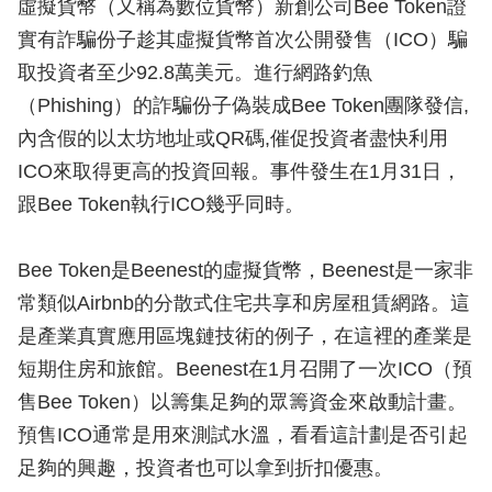
虛擬貨幣（又稱為數位貨幣）新創公司Bee Token證
實有詐騙份子趁其虛擬貨幣首次公開發售（ICO）騙
取投資者至少92.8萬美元。進行網路釣魚
（Phishing）的詐騙份子偽裝成Bee Token團隊發信,
內含假的以太坊地址或QR碼,催促投資者盡快​​利用
ICO來取得更高的投資回報。事件發生在1月31日，
跟Bee Token執行ICO幾乎同時。
Bee Token是Beenest的虛擬貨幣，Beenest是一家非
常類似Airbnb的分散式住宅共享和房屋租賃網路。這
是產業真實應用區塊鏈技術的例子，在這裡的產業是
短期住房和旅館。Beenest在1月召開了一次ICO（預
售Bee Token）以籌集足夠的眾籌資金來啟動計畫。
預售ICO通常是用來測試水溫，看看這計劃是否引起
足夠的興趣，投資者也可以拿到折扣優惠。