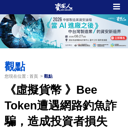
觀點
您現在位置 : 首頁 >
觀點
《虛擬貨幣 》Bee
Token遭遇網路釣魚詐
騙，造成投資者損失