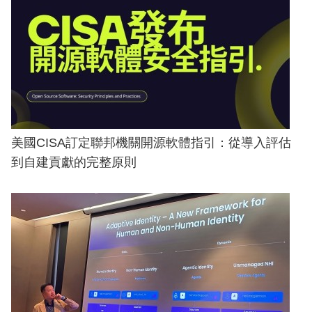
美國CISA訂定聯邦機關開源軟體指引：從導入評估
到自建貢獻的完整原則