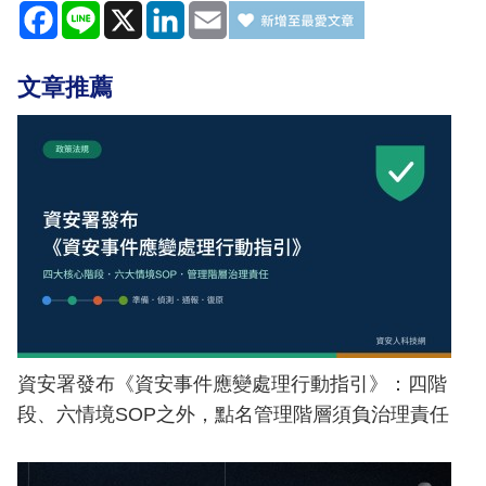
Facebook
Line
X
LinkedIn
Email
文章推薦
資安署發布《資安事件應變處理行動指引》：四階
段、六情境SOP之外，點名管理階層須負治理責任