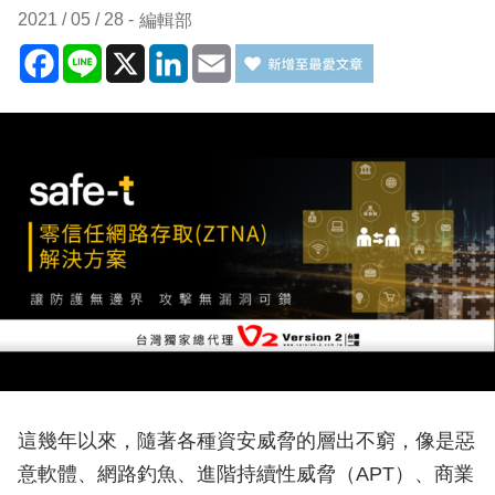
2021 / 05 / 28
編輯部
Facebook
Line
X
LinkedIn
Email
這幾年以來，隨著各種資安威脅的層出不窮，像是惡
意軟體、網路釣魚、進階持續性威脅（APT）、商業