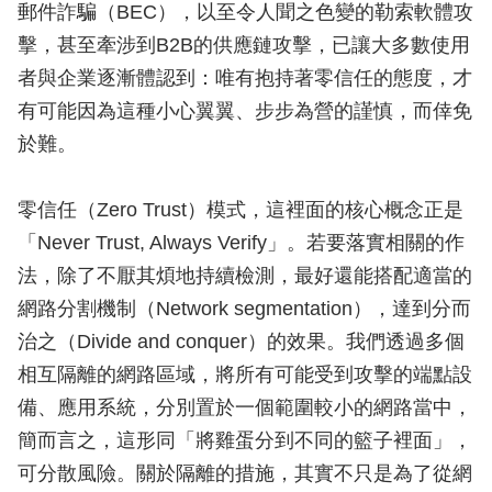
郵件詐騙（BEC），以至令人聞之色變的勒索軟體攻
擊，甚至牽涉到B2B的供應鏈攻擊，已讓大多數使用
者與企業逐漸體認到：唯有抱持著零信任的態度，才
有可能因為這種小心翼翼、步步為營的謹慎，而倖免
於難。
零信任（Zero Trust）模式，這裡面的核心概念正是
「Never Trust, Always Verify」。若要落實相關的作
法，除了不厭其煩地持續檢測，最好還能搭配適當的
網路分割機制（Network segmentation），達到分而
治之（Divide and conquer）的效果。我們透過多個
相互隔離的網路區域，將所有可能受到攻擊的端點設
備、應用系統，分別置於一個範圍較小的網路當中，
簡而言之，這形同「將雞蛋分到不同的籃子裡面」，
可分散風險。關於隔離的措施，其實不只是為了從網