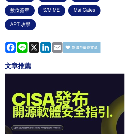
S/MIME
MailGates
數位簽章
APT 攻擊
Facebook
Line
X
LinkedIn
Email
文章推薦