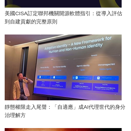
美國CISA訂定聯邦機關開源軟體指引：從導入評估
到自建貢獻的完整原則
靜態權限走入尾聲：「自適應」成AI代理世代的身分
治理解方