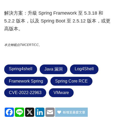
解決方案：升級 Spring Framework 至 5.3.18 和
5.2.2 版本，以及 Spring Boot 至 2.5.12 版本，或更
高版本。
本文轉載自TWCERT/CC。
Spring4shell
Log4Shell
Java 漏洞
Framework Spring
Spring Core RCE
CVE-2022-22963
VMware
Facebook
Line
X
LinkedIn
Email