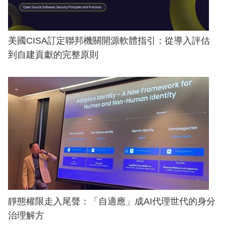
美國CISA訂定聯邦機關開源軟體指引：從導入評估
到自建貢獻的完整原則
靜態權限走入尾聲：「自適應」成AI代理世代的身分
治理解方