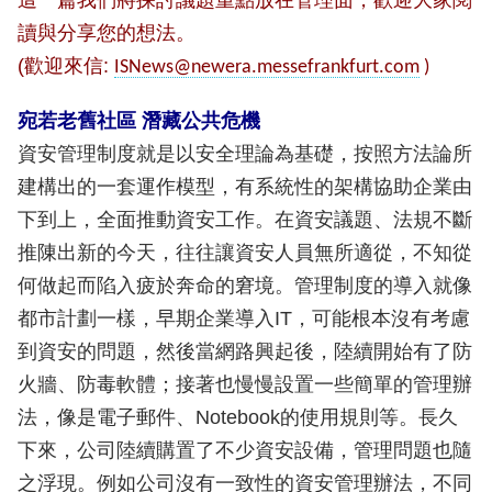
這一篇我們將探討議題重點放在管理面，歡迎大家閱
讀與分享您的想法。
(
歡迎來信
:
ISNews@newera.messefrankfurt.com
)
宛若老舊社區 潛藏公共危機
資安管理制度就是以安全理論為基礎，按照方法論所
建構出的一套運作模型，有系統性的架構協助企業由
下到上，全面推動資安工作。在資安議題、法規不斷
推陳出新的今天，往往讓資安人員無所適從，不知從
何做起而陷入疲於奔命的窘境。管理制度的導入就像
都市計劃一樣，早期企業導入IT，可能根本沒有考慮
到資安的問題，然後當網路興起後，陸續開始有了防
火牆、防毒軟體；接著也慢慢設置一些簡單的管理辦
法，像是電子郵件、Notebook的使用規則等。長久
下來，公司陸續購置了不少資安設備，管理問題也隨
之浮現。例如公司沒有一致性的資安管理辦法，不同