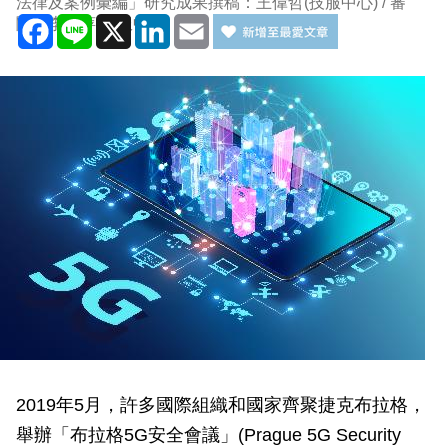
法律及案例彙編」研究成果撰稿：王偉哲(技服中心) / 審
Facebook
Line
X
LinkedIn
Email
閱：李婉萍(技服中心)
2019年5月，許多國際組織和國家齊聚捷克布拉格，
舉辦「布拉格5G安全會議」(Prague 5G Security