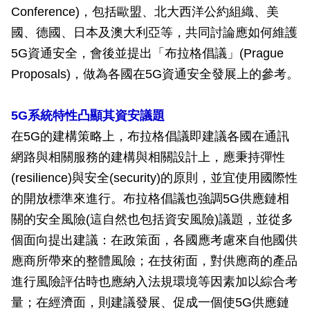
Conference)，包括歐盟、北大西洋公約組織、美
國、德國、日本及澳大利亞等，共同討論應如何維護
5G資通安全，會後並提出「布拉格倡議」(Prague
Proposals)，做為各國在5G資通安全發展上的參考。
5G系統特性凸顯其資安議題
在5G的建構策略上，布拉格倡議即建議各國在通訊
網路與相關服務的建構與相關設計上，應秉持彈性
(resilience)與安全(security)的原則，並宜使用國際性
的開放標準來進行。布拉格倡議也強調5G供應鏈相
關的安全風險(這自然也包括資安風險)議題，並從多
個面向提出建議：在政策面，各國應考慮來自他國供
應商所帶來的整體風險；在技術面，對供應商的產品
進行風險評估時也應納入法規環境等因素加以綜合考
量；在經濟面，則建議發展、促成一個使5G供應鏈