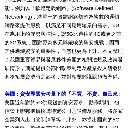
能，例如以「軟體定義網路」(Software-Defined
Networking)，將單一的實體網路切割為複數的邏輯
網路來提供服務，以滿足不同應用場景的需求。5G
在應用上的優勢與彈性，讓5G比過往的4G或更之前
的3G系統，面對更為多元與嚴峻的資安挑戰，因而
其供應鏈資安的重要性，自然也更為上升。本文整理
了我國重要貿易與發展夥伴美國的相關法規及政策發
展情形，期能提供公部門政策制定及產業投入研發與
商務拓展資源時之參考，並對相關的議題預做準備。
美國：資安即國安考量下的「不買、不賣、自己來」
美國近年對於5G供應鏈的資安要求，動作頻頻。包
括禁止聯邦機構採購特定公司之設備及服務、將多家
企業列入出口管制清單等；此外，亦提出國家的5G