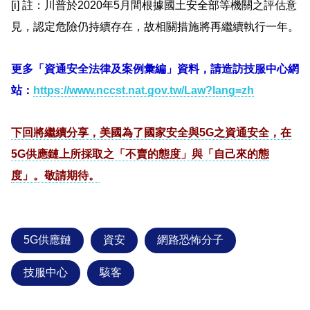
[i] 註：川普於2020年5月間根據國土安全部等機關之評估意
見，認定危險仍持續存在，故相關措施將再繼續執行一年。
更多「資通安全法律及案例彙編」資料，請造訪技服中心網
站：
https://www.nccst.nat.gov.tw/Law?lang=zh
下回將繼續分享，美國為了國家安全與5G之資通安全，在
5G供應鏈上所採取之「不賣的態度」與「自己來的態
度」。敬請期待。
5G供應鏈
資安
網路恐怖分子
技服中心
駭客